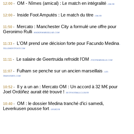
OM - Nîmes (amical) : Le match en intégralité
12:00
-
- OM.FR
Inside Foot Amputés : Le match du titre
12:00
-
- OM.FR
Mercato : Manchester City a formulé une offre pour
11:50
-
Geronimo Rulli
- MADEINMARSEILLAIS.COM
L'OM prend une décision forte pour Facundo Medina
11:33
-
-
TELLEMENTFOOT.COM
Le salaire de Geertruida refroidit l'OM
11:11
-
- FOOTMARSEILLE.COM
Fulham se penche sur un ancien marseillais
11:07
-
- LES-
TRANSFERTS.COM
Il y a un an : Mercato OM : Un accord à 32 M€ pour
10:52
-
Joel Ordóñez aurait été trouvé !
- BUTFOOTBALLCLUB.FR
OM : le dossier Medina tranché d’ici samedi,
10:40
-
Leverkusen pousse fort
- SPORT.FR