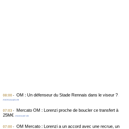
OM : Un défenseur du Stade Rennais dans le viseur ?
08:00
-
-
FOOTGOLAZO.FR
Mercato OM : Lorenzi proche de boucler ce transfert à
07:03
-
25M€
- FOOT-SUR7.FR
OM Mercato : Lorenzi a un accord avec une recrue, un
07:00
-