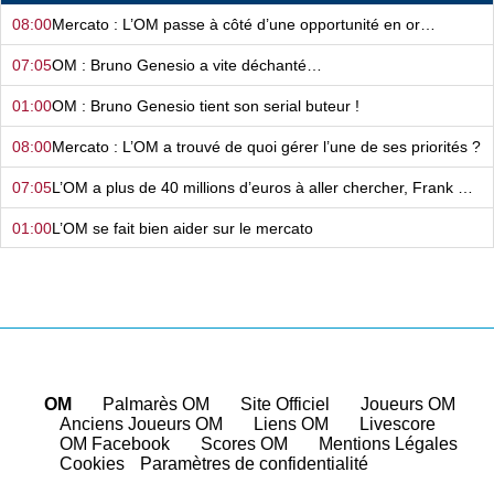
08:00
Mercato : L’OM passe à côté d’une opportunité en or…
07:05
OM : Bruno Genesio a vite déchanté…
01:00
OM : Bruno Genesio tient son serial buteur !
08:00
Mercato : L’OM a trouvé de quoi gérer l’une de ses priorités ?
07:05
L’OM a plus de 40 millions d’euros à aller chercher, Frank McCourt sait quoi faire…
01:00
L’OM se fait bien aider sur le mercato
08:00
Mercato - OM : Frank McCourt a vraiment tout changé…
07:05
Certains n’y arrivent pas à l’OM… et on sait pourquoi !
01:00
Mercato - OM : Le dossier Aguerd est loin d’être fini !
08:00
Après avoir plombé l’OM, il continue de faire des dégâts à l’étranger…
OM
|
Palmarès OM
|
Site Officiel
|
Joueurs OM
|
Anciens Joueurs OM
|
Liens OM
|
Livescore
07:05
Convoqué par la justice en septembre, l’OM le laisse tomber
|
OM Facebook
|
Scores OM
|
Mentions Légales
|
Cookies
Paramètres de confidentialité
01:00
Après avoir pris une porte dans le nez pour l’OM, il commence à paniquer…