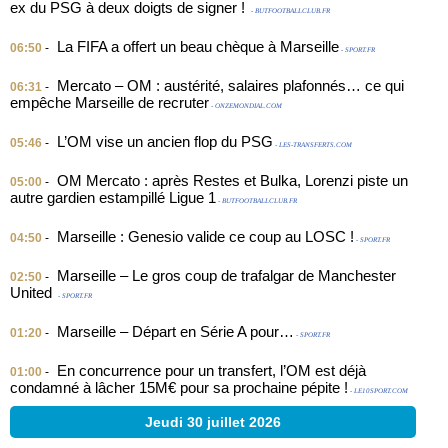
ex du PSG à deux doigts de signer !
- BUTFOOTBALLCLUB.FR
La FIFA a offert un beau chèque à Marseille
06:50
-
- SPORT.FR
Mercato – OM : austérité, salaires plafonnés… ce qui
06:31
-
empêche Marseille de recruter
- ONZEMONDIAL.COM
L’OM vise un ancien flop du PSG
05:46
-
- LES-TRANSFERTS.COM
OM Mercato : après Restes et Bulka, Lorenzi piste un
05:00
-
autre gardien estampillé Ligue 1
- BUTFOOTBALLCLUB.FR
Marseille : Genesio valide ce coup au LOSC !
04:50
-
- SPORT.FR
Marseille – Le gros coup de trafalgar de Manchester
02:50
-
United
- SPORT.FR
Marseille – Départ en Série A pour…
01:20
-
- SPORT.FR
En concurrence pour un transfert, l’OM est déjà
01:00
-
condamné à lâcher 15M€ pour sa prochaine pépite !
- LE10SPORT.COM
Jeudi 30 juillet 2026