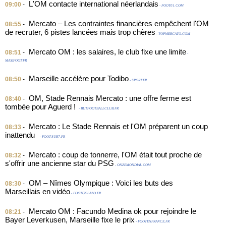
L'OM contacte international néerlandais
09:00
-
- FOOT01.COM
Mercato – Les contraintes financières empêchent l'OM
08:55
-
de recruter, 6 pistes lancées mais trop chères
- TOPMERCATO.COM
Mercato OM : les salaires, le club fixe une limite
08:51
-
-
MAXIFOOT.FR
Marseille accélère pour Todibo
08:50
-
- SPORT.FR
OM, Stade Rennais Mercato : une offre ferme est
08:40
-
tombée pour Aguerd !
- BUTFOOTBALLCLUB.FR
Mercato : Le Stade Rennais et l'OM préparent un coup
08:33
-
inattendu
- FOOT-SUR7.FR
Mercato : coup de tonnerre, l'OM était tout proche de
08:32
-
s'offrir une ancienne star du PSG
- ONZEMONDIAL.COM
OM – Nîmes Olympique : Voici les buts des
08:30
-
Marseillais en vidéo
- FOOTGOLAZO.FR
Mercato OM : Facundo Medina ok pour rejoindre le
08:21
-
Bayer Leverkusen, Marseille fixe le prix
- FOOTENFRANCE.FR