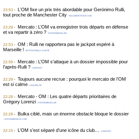
L'OM fixe un prix très abordable pour Gerónimo Rulli,
23:53
-
tout proche de Manchester City
- TELLEMENTFOOT.COM
Mercato : L’OM va enregistrer trois départs en défense
23:28
-
et va repartir à zéro ?
- FOOTMARSEILLAIS
OM : Rulli ne rapportera pas le jackpot espéré à
22:53
-
Marseille !
- BUTFOOTBALLCLUB.FR
Mercato : L’OM s’attaque à un dossier impossible pour
22:50
-
l’après-Rulli ?
- LIVEFOOT
Toujours aucune recrue : pourquoi le mercato de l'OM
22:29
-
est si calme
- LEQUIPE.FR
Mercato - OM : Les quatre départs prioritaires de
22:28
-
Grégory Lorenzi
- FOOTMARSEILLAIS
Bulka ciblé, mais un énorme obstacle bloque le dossier
22:28
-
- FOOTMARSEILLE.COM
L’OM s’est séparé d’une icône du club…
22:15
-
- LIVEFOOT