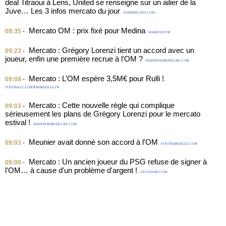
deal Titraoui à Lens, United se renseigne sur un ailier de la
Juve… Les 3 infos mercato du jour
- TOPMERCATO.COM
Mercato OM : prix fixé pour Medina
09:35
-
- MAXIFOOT.FR
Mercato : Grégory Lorenzi tient un accord avec un
09:23
-
joueur, enfin une première recrue à l'OM ?
- MADEINMARSEILLAIS.COM
Mercato : L’OM espère 3,5M€ pour Rulli !
09:08
-
-
FOOTBALLCLUBDEMARSEILLE.FR
Mercato : Cette nouvelle règle qui complique
09:03
-
sérieusement les plans de Grégory Lorenzi pour le mercato
estival !
- MADEINMARSEILLAIS.COM
Meunier avait donné son accord à l'OM
09:03
-
- FOOTMARSEILLE.COM
Mercato : Un ancien joueur du PSG refuse de signer à
09:00
-
l'OM… à cause d'un problème d'argent !
- LE10SPORT.COM