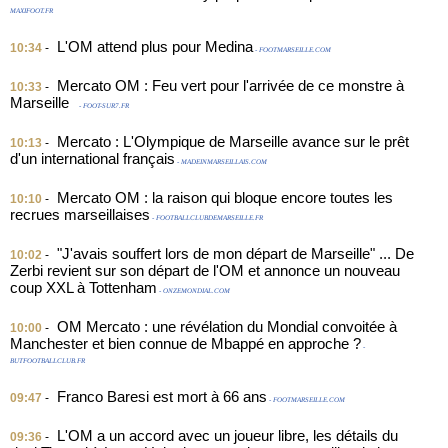
MAXIFOOT.FR
L'OM attend plus pour Medina
10:34
-
- FOOTMARSEILLE.COM
Mercato OM : Feu vert pour l'arrivée de ce monstre à
10:33
-
Marseille
- FOOT-SUR7.FR
Mercato : L'Olympique de Marseille avance sur le prêt
10:13
-
d'un international français
- MADEINMARSEILLAIS.COM
Mercato OM : la raison qui bloque encore toutes les
10:10
-
recrues marseillaises
- FOOTBALLCLUBDEMARSEILLE.FR
"J'avais souffert lors de mon départ de Marseille" ... De
10:02
-
Zerbi revient sur son départ de l'OM et annonce un nouveau
coup XXL à Tottenham
- ONZEMONDIAL.COM
OM Mercato : une révélation du Mondial convoitée à
10:00
-
Manchester et bien connue de Mbappé en approche ?
-
BUTFOOTBALLCLUB.FR
Franco Baresi est mort à 66 ans
09:47
-
- FOOTMARSEILLE.COM
L'OM a un accord avec un joueur libre, les détails du
09:36
-