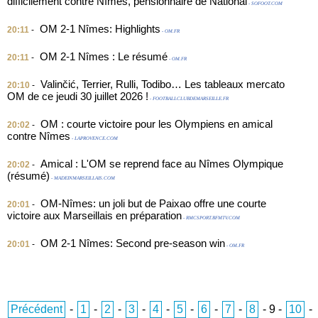
difficilement contre Nîmes, pensionnaire de National
- SOFOOT.COM
OM 2-1 Nîmes: Highlights
20:11
-
- OM.FR
OM 2-1 Nîmes : Le résumé
20:11
-
- OM.FR
Valinčić, Terrier, Rulli, Todibo… Les tableaux mercato
20:10
-
OM de ce jeudi 30 juillet 2026 !
- FOOTBALLCLUBDEMARSEILLE.FR
OM : courte victoire pour les Olympiens en amical
20:02
-
contre Nîmes
- LAPROVENCE.COM
Amical : L'OM se reprend face au Nîmes Olympique
20:02
-
(résumé)
- MADEINMARSEILLAIS.COM
OM-Nîmes: un joli but de Paixao offre une courte
20:01
-
victoire aux Marseillais en préparation
- RMCSPORT.BFMTV.COM
OM 2-1 Nîmes: Second pre-season win
20:01
-
- OM.FR
Précédent
-
1
-
2
-
3
-
4
-
5
-
6
-
7
-
8
-
9
-
10
-