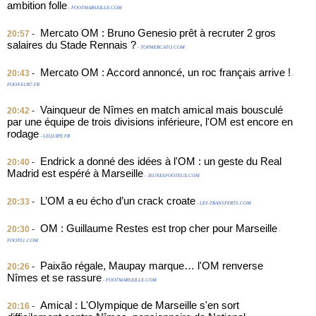
ambition folle
- FOOTMARSEILLE.COM
Mercato OM : Bruno Genesio prêt à recruter 2 gros
20:57
-
salaires du Stade Rennais ?
- TOPMERCATO.COM
Mercato OM : Accord annoncé, un roc français arrive !
20:43
-
-
FOOT-SUR7.FR
Vainqueur de Nîmes en match amical mais bousculé
20:42
-
par une équipe de trois divisions inférieure, l'OM est encore en
rodage
- LEQUIPE.FR
Endrick a donné des idées à l'OM : un geste du Real
20:40
-
Madrid est espéré à Marseille
- JEUNESFOOTEUX.COM
L’OM a eu écho d’un crack croate
20:33
-
- LES-TRANSFERTS.COM
OM : Guillaume Restes est trop cher pour Marseille
20:30
-
-
FOOT01.COM
Paixão régale, Maupay marque… l'OM renverse
20:26
-
Nîmes et se rassure
- FOOTMARSEILLE.COM
Amical : L'Olympique de Marseille s'en sort
20:16
-