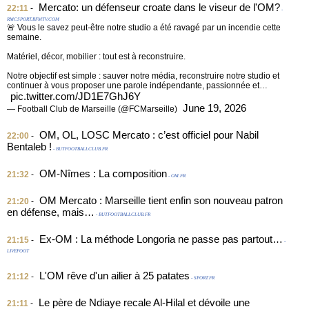
Mercato: un défenseur croate dans le viseur de l'OM?
22:11
-
-
RMCSPORT.BFMTV.COM
🚨 Vous le savez peut-être notre studio a été ravagé par un incendie cette
semaine.
Matériel, décor, mobilier : tout est à reconstruire.
Notre objectif est simple : sauver notre média, reconstruire notre studio et
continuer à vous proposer une parole indépendante, passionnée et…
pic.twitter.com/JD1E7GhJ6Y
June 19, 2026
— Football Club de Marseille (@FCMarseille)
OM, OL, LOSC Mercato : c’est officiel pour Nabil
22:00
-
Bentaleb !
- BUTFOOTBALLCLUB.FR
OM-Nîmes : La composition
21:32
-
- OM.FR
OM Mercato : Marseille tient enfin son nouveau patron
21:20
-
en défense, mais…
- BUTFOOTBALLCLUB.FR
Ex-OM : La méthode Longoria ne passe pas partout…
21:15
-
-
LIVEFOOT
L'OM rêve d'un ailier à 25 patates
21:12
-
- SPORT.FR
Le père de Ndiaye recale Al-Hilal et dévoile une
21:11
-