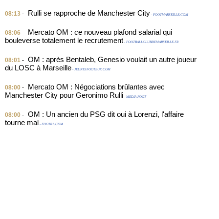
Rulli se rapproche de Manchester City
08:13
-
- FOOTMARSEILLE.COM
Mercato OM : ce nouveau plafond salarial qui
08:06
-
bouleverse totalement le recrutement
- FOOTBALLCLUBDEMARSEILLE.FR
OM : après Bentaleb, Genesio voulait un autre joueur
08:01
-
du LOSC à Marseille
- JEUNESFOOTEUX.COM
Mercato OM : Négociations brûlantes avec
08:00
-
Manchester City pour Geronimo Rulli
- MEDIA FOOT
OM : Un ancien du PSG dit oui à Lorenzi, l'affaire
08:00
-
tourne mal
- FOOT01.COM