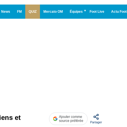
News
FM
QUIZ
Mercato OM
Équipes
Foot Live
Actu Foot
iens et
Ajouter comme
source préférée
Partager