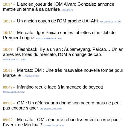
L'ancien joueur de l'OM Alvaro Gonzalez annonce
10:34
-
mettre un terme à sa carrière
- LEQUIPE.FR
Un ancien coach de l'OM proche d'Al-Ahli
10:31
-
- FOOTMARSEILLE.COM
Mercato : Igor Paixão sur les tablettes d'un club de
10:18
-
Premier League
- MADEINMARSEILLAIS.COM
Flashback, il y a un an : Aubameyang, Paixao… Un an
10:07
-
après les folies du mercato, l'OM a changé de cap
-
BUTFOOTBALLCLUB.FR
Mercato OM : Une très mauvaise nouvelle tombe pour
10:03
-
Marseille
- FOOT-SUR7.FR
Infantino recule face à la menace de boycott
09:49
-
-
FOOTMARSEILLE.COM
OM : Un défenseur a donné son accord mais ne peut
09:08
-
pas encore signer
- LES-TRANSFERTS.COM
Mercato - OM : énorme rebondissement en vue pour
09:02
-
l'avenir de Medina ?
- ONZEMONDIAL.COM