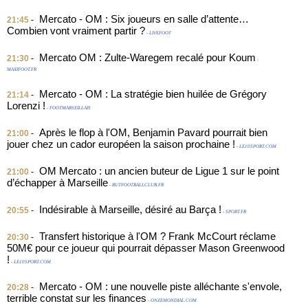
Mercato - OM : Six joueurs en salle d’attente…
21:45
-
Combien vont vraiment partir ?
- LIVEFOOT
Mercato OM : Zulte-Waregem recalé pour Koum
21:30
-
-
MAXIFOOT.FR
Mercato - OM : La stratégie bien huilée de Grégory
21:14
-
Lorenzi !
- FOOTMARSEILLAIS
Après le flop à l'OM, Benjamin Pavard pourrait bien
21:00
-
jouer chez un cador européen la saison prochaine !
- LE10SPORT.COM
OM Mercato : un ancien buteur de Ligue 1 sur le point
21:00
-
d’échapper à Marseille
- BUTFOOTBALLCLUB.FR
Indésirable à Marseille, désiré au Barça !
20:55
-
- SPORT.FR
Transfert historique à l'OM ? Frank McCourt réclame
20:30
-
50M€ pour ce joueur qui pourrait dépasser Mason Greenwood
!
- LE10SPORT.COM
Mercato - OM : une nouvelle piste alléchante s'envole,
20:28
-
terrible constat sur les finances
- ONZEMONDIAL.COM