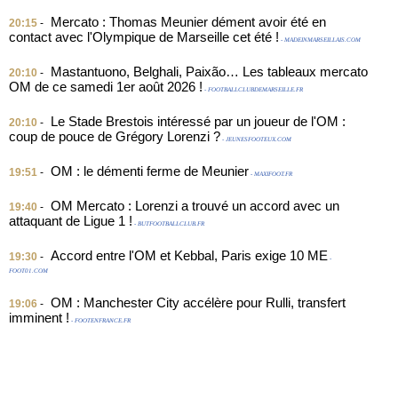
Mercato : Thomas Meunier dément avoir été en
20:15
-
contact avec l'Olympique de Marseille cet été !
- MADEINMARSEILLAIS.COM
Mastantuono, Belghali, Paixão… Les tableaux mercato
20:10
-
OM de ce samedi 1er août 2026 !
- FOOTBALLCLUBDEMARSEILLE.FR
Le Stade Brestois intéressé par un joueur de l'OM :
20:10
-
coup de pouce de Grégory Lorenzi ?
- JEUNESFOOTEUX.COM
OM : le démenti ferme de Meunier
19:51
-
- MAXIFOOT.FR
OM Mercato : Lorenzi a trouvé un accord avec un
19:40
-
attaquant de Ligue 1 !
- BUTFOOTBALLCLUB.FR
Accord entre l'OM et Kebbal, Paris exige 10 ME
19:30
-
-
FOOT01.COM
OM : Manchester City accélère pour Rulli, transfert
19:06
-
imminent !
- FOOTENFRANCE.FR