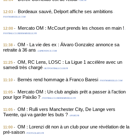
- OM.FR
Bordeaux sauvé, Delport affiche ses ambitions
12:03
-
-
FOOTMARSEILLE.COM
Mercato OM : McCourt prends les choses en main !
12:00
-
-
FOOTBALLCLUBDEMARSEILLE.FR
OM - La vie des ex : Álvaro Gonzalez annonce sa
11:38
-
retraite à 36 ans
- LAPROVENCE.COM
OM, RC Lens, LOSC : La Ligue 1 accélère avec un
11:25
-
samedi très chargé
- BUTFOOTBALLCLUB.FR
Bernès rend hommage à Franco Baresi
11:10
-
- FOOTMARSEILLE.COM
Mercato OM : Un club anglais prêt a passer à l’action
11:05
-
pour Igor Paixão ?
- FOOTBALLCLUBDEMARSEILLE.FR
OM : Rulli vers Manchester City, De Lange vers
11:05
-
Twente, qui va garder les buts ?
- SPORT.FR
OM : Lorenzi dit non à un club pour une révélation de la
11:00
-
pré-saison
- FOOTGOLAZO.FR