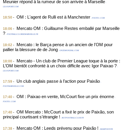
Meunier répond à la rumeur de son arrivée à Marseille
-
LE10SPORT.COM
OM : L'agent de Rulli est à Manchester
18:50
-
- FOOT01.COM
Mercato OM : Guillaume Restes emballé par Marseille
18:06
-
?
- FOOTBALLCLUBDEMARSEILLE.FR
Mercato : le Barça pense à un ancien de l'OM pour
18:02
-
pallier la blessure de de Jong
- ONZEMONDIAL.COM
Mercato - Un club de Premier League toque à la porte :
18:00
-
L’OM bientôt confronté à un choix difficile avec Igor Paixao ?
-
LE10SPORT.COM
Un club anglais passe à l’action pour Paixão
17:59
-
-
FOOTMARSEILLE.COM
OM : Paixao en vente, McCourt fixe un prix énorme
17:40
-
-
FOOT01.COM
OM Mercato : McCourt a fixé le prix de Paixão, son
17:40
-
principal courtisant s’étrangle !
- BUTFOOTBALLCLUB.FR
Mercato OM : Leeds prévenu pour Paixão !
17:38
-
- MAXIFOOT.FR