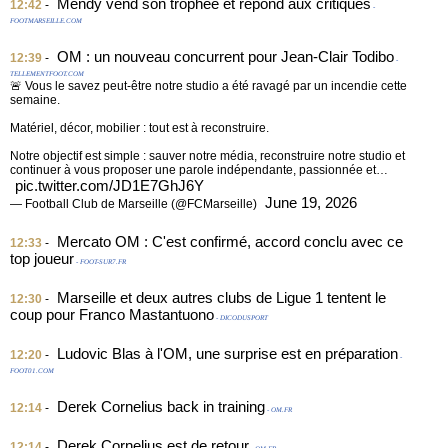
Mendy vend son trophée et répond aux critiques
12:42
-
-
FOOTMARSEILLE.COM
OM : un nouveau concurrent pour Jean-Clair Todibo
12:39
-
-
TELLEMENTFOOT.COM
🚨 Vous le savez peut-être notre studio a été ravagé par un incendie cette
semaine.
Matériel, décor, mobilier : tout est à reconstruire.
Notre objectif est simple : sauver notre média, reconstruire notre studio et
continuer à vous proposer une parole indépendante, passionnée et…
pic.twitter.com/JD1E7GhJ6Y
June 19, 2026
— Football Club de Marseille (@FCMarseille)
Mercato OM : C'est confirmé, accord conclu avec ce
12:33
-
top joueur
- FOOT-SUR7.FR
Marseille et deux autres clubs de Ligue 1 tentent le
12:30
-
coup pour Franco Mastantuono
- DICODUSPORT
Ludovic Blas à l'OM, une surprise est en préparation
12:20
-
-
FOOT01.COM
Derek Cornelius back in training
12:14
-
- OM.FR
Derek Cornelius est de retour
12:14
-