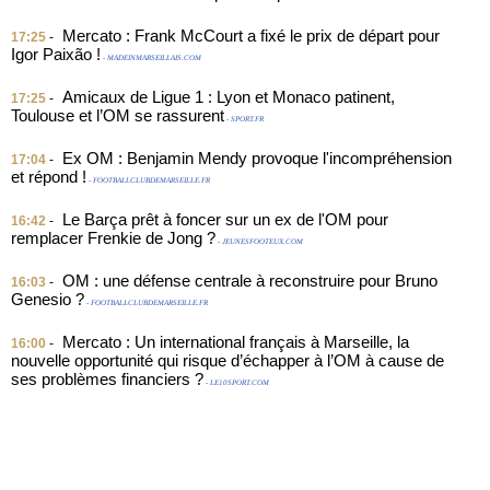
Mercato : Frank McCourt a fixé le prix de départ pour
17:25
-
Igor Paixão !
- MADEINMARSEILLAIS.COM
Amicaux de Ligue 1 : Lyon et Monaco patinent,
17:25
-
Toulouse et l’OM se rassurent
- SPORT.FR
Ex OM : Benjamin Mendy provoque l'incompréhension
17:04
-
et répond !
- FOOTBALLCLUBDEMARSEILLE.FR
Le Barça prêt à foncer sur un ex de l'OM pour
16:42
-
remplacer Frenkie de Jong ?
- JEUNESFOOTEUX.COM
OM : une défense centrale à reconstruire pour Bruno
16:03
-
Genesio ?
- FOOTBALLCLUBDEMARSEILLE.FR
Mercato : Un international français à Marseille, la
16:00
-
nouvelle opportunité qui risque d’échapper à l’OM à cause de
ses problèmes financiers ?
- LE10SPORT.COM