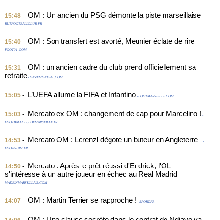
OM : Un ancien du PSG démonte la piste marseillaise
15:48
-
-
BUTFOOTBALLCLUB.FR
OM : Son transfert est avorté, Meunier éclate de rire
15:40
-
-
FOOT01.COM
OM : un ancien cadre du club prend officiellement sa
15:31
-
retraite
- ONZEMONDIAL.COM
L’UEFA allume la FIFA et Infantino
15:05
-
- FOOTMARSEILLE.COM
Mercato ex OM : changement de cap pour Marcelino !
15:03
-
-
FOOTBALLCLUBDEMARSEILLE.FR
Mercato OM : Lorenzi dégote un buteur en Angleterre
14:53
-
-
FOOT-SUR7.FR
Mercato : Après le prêt réussi d'Endrick, l'OL
14:50
-
s'intéresse à un autre joueur en échec au Real Madrid
-
MADEINMARSEILLAIS.COM
OM : Martin Terrier se rapproche !
14:07
-
- SPORT.FR
OM : Une clause secrète dans le contrat de Ndiaye va