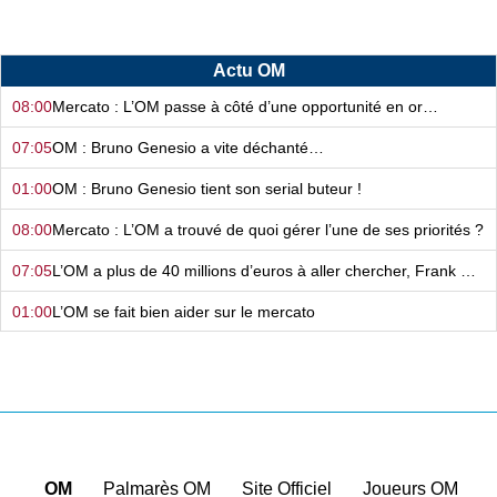
Actu OM
08:00
Mercato : L’OM passe à côté d’une opportunité en or…
07:05
OM : Bruno Genesio a vite déchanté…
01:00
OM : Bruno Genesio tient son serial buteur !
08:00
Mercato : L’OM a trouvé de quoi gérer l’une de ses priorités ?
07:05
L’OM a plus de 40 millions d’euros à aller chercher, Frank McCourt sait quoi faire…
01:00
L’OM se fait bien aider sur le mercato
08:00
Mercato - OM : Frank McCourt a vraiment tout changé…
07:05
Certains n’y arrivent pas à l’OM… et on sait pourquoi !
01:00
Mercato - OM : Le dossier Aguerd est loin d’être fini !
08:00
Après avoir plombé l’OM, il continue de faire des dégâts à l’étranger…
OM
|
Palmarès OM
|
Site Officiel
|
Joueurs OM