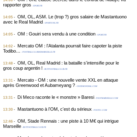
14:06
-
rapporter gros
- SPORT.FR
OM, OL, ASM. Le (trop ?) gros salaire de Mastantuono
14:05
-
avec le Real Madrid
- SPORTUNE.FR
OM : Gouiri sera vendu à une condition
14:05
-
- SPORT.FR
Mercato OM : l'Atalanta pourrait faire capoter la piste
14:02
-
Todibo…
- FOOTBALLCLUBDEMARSEILLE.FR
OM, OL, Real Madrid : la bataille s'intensifie pour le
13:48
-
gros coup argentin !
- BUTFOOTBALLCLUB.FR
Mercato - OM : une nouvelle vente XXL en attaque
13:31
-
après Greenwood et Aubameyang ?
- ONZEMONDIAL.COM
Di Meco raconte le « monstre » Baresi
13:31
-
- FOOTMARSEILLE.COM
Mastantuono à l'OM, c'est du sérieux
13:30
-
- FOOT01.COM
OM, Stade Rennais : une piste à 10 M€ qui intrigue
12:46
-
Marseille
- BUTFOOTBALLCLUB.FR