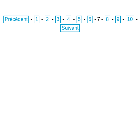
Précédent
-
1
-
2
-
3
-
4
-
5
-
6
-
7
-
8
-
9
-
10
-
Suivant