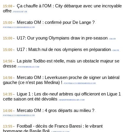
Ça chauffe à l'OM : City débarque avec une incroyable
15:08
-
offre
- FOOT-SUR7.FR
Mercato OM : confirmé pour De Lange ?
15:00
-
-
FOOTBALLCLUBDEMARSEILLE.FR
U17: Our young Olympians draw in pre-season
15:00
-
- OM.FR
U17 : Match nul de nos olympiens en préparation
15:00
-
- OM.FR
La piste Todibo est réelle, mais un obstacle majeur se
14:56
-
dresse
- FOOTMARSEILLE.COM
Mercato OM : Leverkusen proche de signer un latéral
14:56
-
gauche (ce n’est pas Medina) !
- FOOTBALLCLUBDEMARSEILLE.FR
Ligue 1 : Les dix-neuf arbitres qui officieront en Ligue 1
14:35
-
cette saison ont été dévoilés
- MADEINMARSEILLAIS.COM
Mercato OM : 4 gros départs au milieu ?
14:06
-
-
FOOTBALLCLUBDEMARSEILLE.FR
Football - décès de Franco Baresi : le vibrant
13:55
-
hommage de Basile Boli