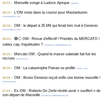
Marseille songe à Ludovic Ajorque
08:55
-
- SPORT.FR
L'OM reste dans la course pour Mastantuono
08:16
-
-
FOOTMARSEILLE.COM
OM : le départ à 35 M€ qui ferait très mal à Genesio
08:05
-
-
BUTFOOTBALLCLUB.FR
🔵⚪️ OM : Revue d’effectif ! Priorités du MERCATO !
08:04
-
salary cap, Inquiétudes ?
- FOOTBALLCLUBDEMARSEILLE.FR
Mercato OM : Quand la masse salariale fait fuir les
08:03
-
recrues
- FOOT-SUR7.FR
OM : La catastrophe Paixao se profile
08:00
-
- FOOT01.COM
OM : Bruno Genesio reçoit enfin une bonne nouvelle !
08:00
-
-
FOOTGOLAZO.FR
Ex OM : Roberto De Zerbi révèle avoir « souffert » de
07:03
-
son départ de Marseille
- FOOTBALLCLUBDEMARSEILLE.FR