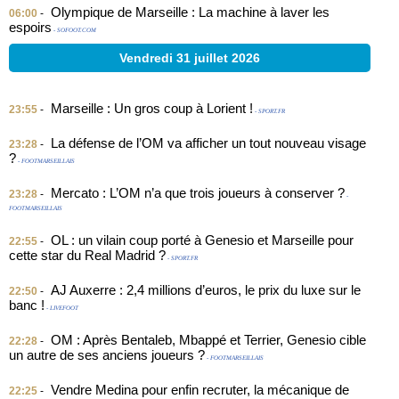
Olympique de Marseille : La machine à laver les
06:00
-
espoirs
- SOFOOT.COM
Vendredi 31 juillet 2026
Marseille : Un gros coup à Lorient !
23:55
-
- SPORT.FR
La défense de l’OM va afficher un tout nouveau visage
23:28
-
?
- FOOTMARSEILLAIS
Mercato : L’OM n’a que trois joueurs à conserver ?
23:28
-
-
FOOTMARSEILLAIS
OL : un vilain coup porté à Genesio et Marseille pour
22:55
-
cette star du Real Madrid ?
- SPORT.FR
AJ Auxerre : 2,4 millions d’euros, le prix du luxe sur le
22:50
-
banc !
- LIVEFOOT
OM : Après Bentaleb, Mbappé et Terrier, Genesio cible
22:28
-
un autre de ses anciens joueurs ?
- FOOTMARSEILLAIS
Vendre Medina pour enfin recruter, la mécanique de
22:25
-