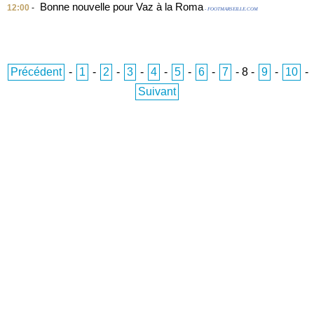
Bonne nouvelle pour Vaz à la Roma
12:00
-
- FOOTMARSEILLE.COM
Précédent
-
1
-
2
-
3
-
4
-
5
-
6
-
7
-
8
-
9
-
10
-
Suivant