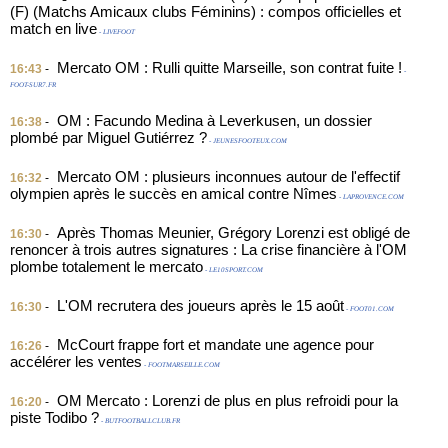
(F) (Matchs Amicaux clubs Féminins) : compos officielles et
match en live
- LIVEFOOT
Mercato OM : Rulli quitte Marseille, son contrat fuite !
16:43
-
-
FOOT-SUR7.FR
OM : Facundo Medina à Leverkusen, un dossier
16:38
-
plombé par Miguel Gutiérrez ?
- JEUNESFOOTEUX.COM
Mercato OM : plusieurs inconnues autour de l'effectif
16:32
-
olympien après le succès en amical contre Nîmes
- LAPROVENCE.COM
Après Thomas Meunier, Grégory Lorenzi est obligé de
16:30
-
renoncer à trois autres signatures : La crise financière à l'OM
plombe totalement le mercato
- LE10SPORT.COM
L'OM recrutera des joueurs après le 15 août
16:30
-
- FOOT01.COM
McCourt frappe fort et mandate une agence pour
16:26
-
accélérer les ventes
- FOOTMARSEILLE.COM
OM Mercato : Lorenzi de plus en plus refroidi pour la
16:20
-
piste Todibo ?
- BUTFOOTBALLCLUB.FR