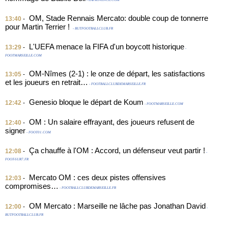
- LAPROVENCE.COM
OM, Stade Rennais Mercato: double coup de tonnerre
13:40
-
pour Martin Terrier !
- BUTFOOTBALLCLUB.FR
L'UEFA menace la FIFA d'un boycott historique
13:29
-
-
FOOTMARSEILLE.COM
OM-Nîmes (2-1) : le onze de départ, les satisfactions
13:05
-
et les joueurs en retrait…
- FOOTBALLCLUBDEMARSEILLE.FR
Genesio bloque le départ de Koum
12:42
-
- FOOTMARSEILLE.COM
OM : Un salaire effrayant, des joueurs refusent de
12:40
-
signer
- FOOT01.COM
Ça chauffe à l'OM : Accord, un défenseur veut partir !
12:08
-
-
FOOT-SUR7.FR
Mercato OM : ces deux pistes offensives
12:03
-
compromises…
- FOOTBALLCLUBDEMARSEILLE.FR
OM Mercato : Marseille ne lâche pas Jonathan David
12:00
-
-
BUTFOOTBALLCLUB.FR