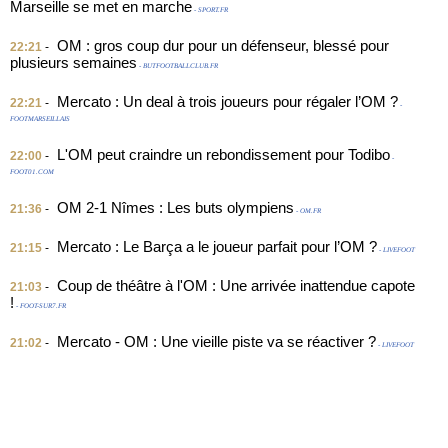
Marseille se met en marche
- SPORT.FR
OM : gros coup dur pour un défenseur, blessé pour
22:21
-
plusieurs semaines
- BUTFOOTBALLCLUB.FR
Mercato : Un deal à trois joueurs pour régaler l’OM ?
22:21
-
-
FOOTMARSEILLAIS
L'OM peut craindre un rebondissement pour Todibo
22:00
-
-
FOOT01.COM
OM 2-1 Nîmes : Les buts olympiens
21:36
-
- OM.FR
Mercato : Le Barça a le joueur parfait pour l’OM ?
21:15
-
- LIVEFOOT
Coup de théâtre à l'OM : Une arrivée inattendue capote
21:03
-
!
- FOOT-SUR7.FR
Mercato - OM : Une vieille piste va se réactiver ?
21:02
-
- LIVEFOOT