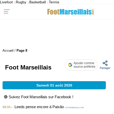
Livefoot
Rugby
Basketball
Tennis
|
|
|
Accueil
/
Page 8
Ajouter comme
Foot Marseillais
source préférée
Partager
Samedi 01 août 2026
🔴 Suivez Foot Marseillais sur Facebook !
Leeds pense encore à Paixão
08:55
-
- FOOTMARSEILLE.COM