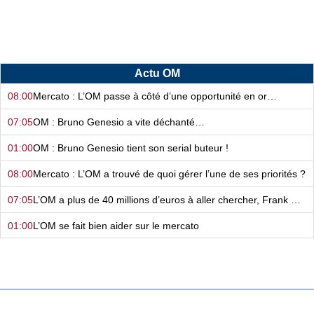
Actu OM
08:00
Mercato : L’OM passe à côté d’une opportunité en or…
07:05
OM : Bruno Genesio a vite déchanté…
01:00
OM : Bruno Genesio tient son serial buteur !
08:00
Mercato : L’OM a trouvé de quoi gérer l’une de ses priorités ?
07:05
L’OM a plus de 40 millions d’euros à aller chercher, Frank McCourt sait quoi faire…
01:00
L’OM se fait bien aider sur le mercato
08:00
Mercato - OM : Frank McCourt a vraiment tout changé…
07:05
Certains n’y arrivent pas à l’OM… et on sait pourquoi !
01:00
Mercato - OM : Le dossier Aguerd est loin d’être fini !