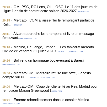
OM, PSG, RC Lens, OL, LOSC. Le 11 des joueurs de
20:40
-
Ligue 1 en fin de contrat cette saison 2026-2027
- SPORTUNE.FR
Mercato : L’OM a laissé filer le remplaçant parfait de
20:15
-
Rulli…
- LIVEFOOT
Álvaro raccroche les crampons et livre un message
20:11
-
émouvant
- FOOTMARSEILLE.COM
Medina, De Lange, Timber … Les tableaux mercato
20:10
-
OM de ce vendredi 31 juillet 2026 !
- FOOTBALLCLUBDEMARSEILLE.FR
Boli rend un hommage bouleversant à Baresi
19:26
-
-
FOOTMARSEILLE.COM
Mercato OM : Marseille refuse une offre, Genesio
19:06
-
compte sur lui…
- FOOTBALLCLUBDEMARSEILLE.FR
Mercato OM : Coup de folie tenté au Real Madrid pour
19:00
-
remplacer Mason Greenwood !
- MEDIA FOOT
Énorme rebondissement dans le dossier Medina
18:41
-
-
FOOTMARSEILLE.COM