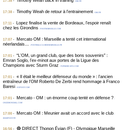
Timothy Weah back in training
17:38
-
- OM.FR
Timothy Weah de retour à l'entrainement
17:38
-
- OM.FR
Lopez finalise la vente de Bordeaux, l'espoir renaît
17:11
-
chez les Girondins
- FOOTMARSEILLE.COM
Mercato OM : Marseille a tenté cet international
17:07
-
néerlandais…
- FOOTBALLCLUBDEMARSEILLE.FR
“L'OM, un grand club, que des bons souvenirs” :
17:01
-
Emran Soglo, l'ex-minot aux portes de la Ligue des
Champions avec Sturm Graz
- TOPMERCATO.COM
« Il était le meilleur défenseur du monde » : l'ancien
17:01
-
entraîneur de l'OM Roberto De Zerbi rend hommage à Franco
Baresi
- SOFOOT.COM
Mercato - OM : un énorme coup tenté en défense ?
17:01
-
-
ONZEMONDIAL.COM
Mercato OM : Meunier avait un accord avec le club
17:00
-
-
MAXIFOOT.FR
🔴 DIRECT Thonon Évian (F) - Olympique Marseille
16:56
-