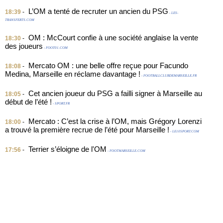
L’OM a tenté de recruter un ancien du PSG
18:39
-
- LES-
TRANSFERTS.COM
OM : McCourt confie à une société anglaise la vente
18:30
-
des joueurs
- FOOT01.COM
Mercato OM : une belle offre reçue pour Facundo
18:08
-
Medina, Marseille en réclame davantage !
- FOOTBALLCLUBDEMARSEILLE.FR
Cet ancien joueur du PSG a failli signer à Marseille au
18:05
-
début de l’été !
- SPORT.FR
Mercato : C’est la crise à l’OM, mais Grégory Lorenzi
18:00
-
a trouvé la première recrue de l’été pour Marseille !
- LE10SPORT.COM
Terrier s’éloigne de l'OM
17:56
-
- FOOTMARSEILLE.COM