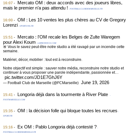
Mercato OM : deux accords avec des joueurs libres,
16:07
-
mais le premier n’a pas attendu !
- FOOTBALLCLUBDEMARSEILLE.FR
OM : Les 10 ventes les plus chères au CV de Gregory
16:00
-
Lorenzi
- SPORTUNE.FR
Mercato : l'OM recale les Belges de Zulte Waregem
15:51
-
pour Alexi Koum
- LAPROVENCE.COM
🚨 Vous le savez peut-être notre studio a été ravagé par un incendie cette
semaine.
Matériel, décor, mobilier : tout est à reconstruire.
Notre objectif est simple : sauver notre média, reconstruire notre studio et
continuer à vous proposer une parole indépendante, passionnée et…
pic.twitter.com/JD1E7GhJ6Y
June 19, 2026
— Football Club de Marseille (@FCMarseille)
Longoria déjà dans la tourmente à River Plate
15:41
-
-
FOOTMARSEILLE.COM
OM : la décision folle qui bloque toutes les recrues
15:35
-
-
SPORT.FR
Ex OM : Pablo Longoria déjà contesté ?
15:16
-
-
FOOTBALLCLUBDEMARSEILLE.FR