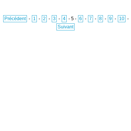
Précédent
-
1
-
2
-
3
-
4
-
5
-
6
-
7
-
8
-
9
-
10
-
Suivant