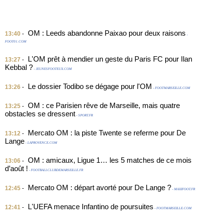
OM : Leeds abandonne Paixao pour deux raisons
13:40
-
-
FOOT01.COM
L'OM prêt à mendier un geste du Paris FC pour Ilan
13:27
-
Kebbal ?
- JEUNESFOOTEUX.COM
Le dossier Todibo se dégage pour l'OM
13:26
-
- FOOTMARSEILLE.COM
OM : ce Parisien rêve de Marseille, mais quatre
13:25
-
obstacles se dressent
- SPORT.FR
Mercato OM : la piste Twente se referme pour De
13:12
-
Lange
- LAPROVENCE.COM
OM : amicaux, Ligue 1… les 5 matches de ce mois
13:06
-
d’août !
- FOOTBALLCLUBDEMARSEILLE.FR
Mercato OM : départ avorté pour De Lange ?
12:45
-
- MAXIFOOT.FR
L'UEFA menace Infantino de poursuites
12:41
-
- FOOTMARSEILLE.COM