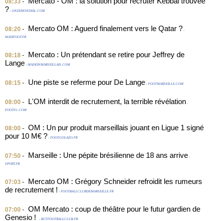
Mercato - OM : la solution pour recruter Kebbal trouvée
08:33
-
?
- ONZEMONDIAL.COM
Mercato OM : Aguerd finalement vers le Qatar ?
08:20
-
-
MAXIFOOT.FR
Mercato : Un prétendant se retire pour Jeffrey de
08:18
-
Lange
- MADEINMARSEILLAIS.COM
Une piste se referme pour De Lange
08:15
-
- FOOTMARSEILLE.COM
L'OM interdit de recrutement, la terrible révélation
08:00
-
-
FOOT01.COM
OM : Un pur produit marseillais jouant en Ligue 1 signé
08:00
-
pour 10 M€ ?
- FOOTGOLAZO.FR
Marseille : Une pépite brésilienne de 18 ans arrive
07:50
-
-
SPORT.FR
Mercato OM : Grégory Schneider refroidit les rumeurs
07:03
-
de recrutement !
- FOOTBALLCLUBDEMARSEILLE.FR
OM Mercato : coup de théâtre pour le futur gardien de
07:00
-
Genesio !
- BUTFOOTBALLCLUB.FR