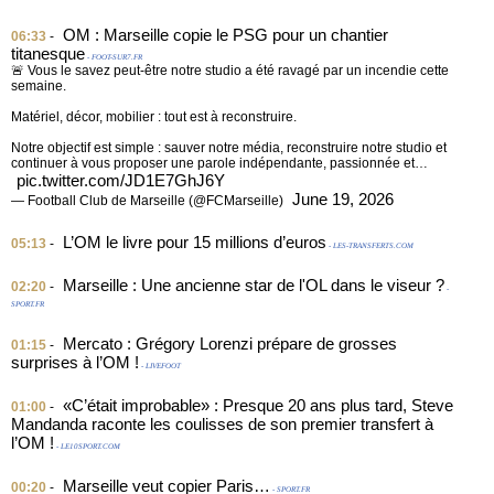
OM : Marseille copie le PSG pour un chantier
06:33
-
titanesque
- FOOT-SUR7.FR
🚨 Vous le savez peut-être notre studio a été ravagé par un incendie cette
semaine.
Matériel, décor, mobilier : tout est à reconstruire.
Notre objectif est simple : sauver notre média, reconstruire notre studio et
continuer à vous proposer une parole indépendante, passionnée et…
pic.twitter.com/JD1E7GhJ6Y
June 19, 2026
— Football Club de Marseille (@FCMarseille)
L’OM le livre pour 15 millions d’euros
05:13
-
- LES-TRANSFERTS.COM
Marseille : Une ancienne star de l'OL dans le viseur ?
02:20
-
-
SPORT.FR
Mercato : Grégory Lorenzi prépare de grosses
01:15
-
surprises à l’OM !
- LIVEFOOT
«C’était improbable» : Presque 20 ans plus tard, Steve
01:00
-
Mandanda raconte les coulisses de son premier transfert à
l’OM !
- LE10SPORT.COM
Marseille veut copier Paris…
00:20
-
- SPORT.FR