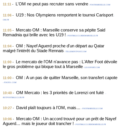
L'OM ne peut pas recruter sans vendre
11:11
-
- FOOTMARSEILLE.COM
U19 : Nos Olympiens remportent le tournoi Carisport
11:06
-
-
OM.FR
Mercato OM : Marseille conserve sa pépite Said
11:05
-
Remadnia qui brille avec les U19 !
- FOOTBALLCLUBDEMARSEILLE.FR
OM : Nayef Aguerd proche d'un départ au Qatar
11:04
-
malgré l'intérêt du Stade Rennais
- TELLEMENTFOOT.COM
Le mercato de l'OM n'avance pas : L'After Foot dévoile
11:00
-
le gros problème qui bloque tout à Marseille
- LE10SPORT.COM
OM : A un pas de quitter Marseille, son transfert capote
11:00
-
- FOOT01.COM
OM Mercato : les 3 priorités de Lorenzi ont fuité
10:40
-
-
BUTFOOTBALLCLUB.FR
David plaît toujours à l'OM, mais…
10:27
-
- FOOTMARSEILLE.COM
Mercato OM : Un accord trouvé pour un prêt de Nayef
10:06
-
Aguerd… mais le joueur doit trancher !
- FOOTBALLCLUBDEMARSEILLE.FR