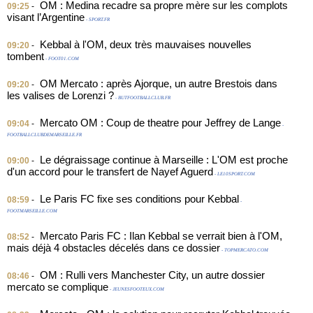
OM : Medina recadre sa propre mère sur les complots
09:25
-
visant l’Argentine
- SPORT.FR
Kebbal à l'OM, deux très mauvaises nouvelles
09:20
-
tombent
- FOOT01.COM
OM Mercato : après Ajorque, un autre Brestois dans
09:20
-
les valises de Lorenzi ?
- BUTFOOTBALLCLUB.FR
Mercato OM : Coup de theatre pour Jeffrey de Lange
09:04
-
-
FOOTBALLCLUBDEMARSEILLE.FR
Le dégraissage continue à Marseille : L'OM est proche
09:00
-
d'un accord pour le transfert de Nayef Aguerd
- LE10SPORT.COM
Le Paris FC fixe ses conditions pour Kebbal
08:59
-
-
FOOTMARSEILLE.COM
Mercato Paris FC : Ilan Kebbal se verrait bien à l'OM,
08:52
-
mais déjà 4 obstacles décelés dans ce dossier
- TOPMERCATO.COM
OM : Rulli vers Manchester City, un autre dossier
08:46
-
mercato se complique
- JEUNESFOOTEUX.COM