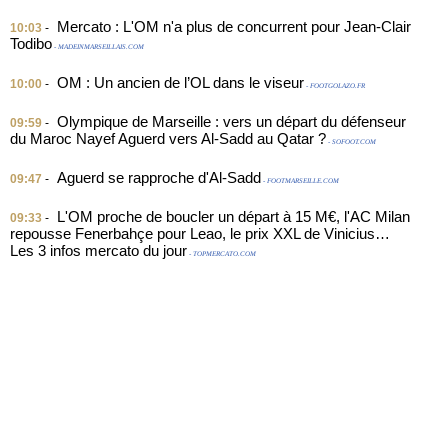
Mercato : L'OM n'a plus de concurrent pour Jean-Clair
10:03
-
Todibo
- MADEINMARSEILLAIS.COM
OM : Un ancien de l’OL dans le viseur
10:00
-
- FOOTGOLAZO.FR
Olympique de Marseille : vers un départ du défenseur
09:59
-
du Maroc Nayef Aguerd vers Al-Sadd au Qatar ?
- SOFOOT.COM
Aguerd se rapproche d'Al-Sadd
09:47
-
- FOOTMARSEILLE.COM
L'OM proche de boucler un départ à 15 M€, l'AC Milan
09:33
-
repousse Fenerbahçe pour Leao, le prix XXL de Vinicius…
Les 3 infos mercato du jour
- TOPMERCATO.COM