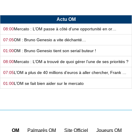
Actu OM
08:00
Mercato : L’OM passe à côté d’une opportunité en or…
07:05
OM : Bruno Genesio a vite déchanté…
01:00
OM : Bruno Genesio tient son serial buteur !
08:00
Mercato : L’OM a trouvé de quoi gérer l’une de ses priorités ?
07:05
L’OM a plus de 40 millions d’euros à aller chercher, Frank McCourt sait quoi faire…
01:00
L’OM se fait bien aider sur le mercato
08:00
Mercato - OM : Frank McCourt a vraiment tout changé…
07:05
Certains n’y arrivent pas à l’OM… et on sait pourquoi !
01:00
Mercato - OM : Le dossier Aguerd est loin d’être fini !
08:00
Après avoir plombé l’OM, il continue de faire des dégâts à l’étranger…
OM
|
Palmarès OM
|
Site Officiel
|
Joueurs OM