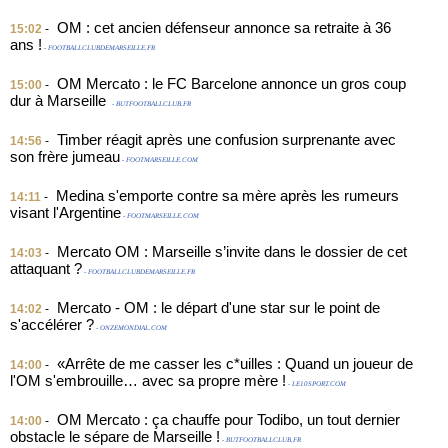
OM : cet ancien défenseur annonce sa retraite à 36
15:02
-
ans !
- FOOTBALLCLUBDEMARSEILLE.FR
OM Mercato : le FC Barcelone annonce un gros coup
15:00
-
dur à Marseille
- BUTFOOTBALLCLUB.FR
Timber réagit après une confusion surprenante avec
14:56
-
son frère jumeau
- FOOTMARSEILLE.COM
Medina s'emporte contre sa mère après les rumeurs
14:11
-
visant l'Argentine
- FOOTMARSEILLE.COM
Mercato OM : Marseille s’invite dans le dossier de cet
14:03
-
attaquant ?
- FOOTBALLCLUBDEMARSEILLE.FR
Mercato - OM : le départ d'une star sur le point de
14:02
-
s'accélérer ?
- ONZEMONDIAL.COM
«Arrête de me casser les c*uilles : Quand un joueur de
14:00
-
l'OM s'embrouille… avec sa propre mère !
- LE10SPORT.COM
OM Mercato : ça chauffe pour Todibo, un tout dernier
14:00
-
obstacle le sépare de Marseille !
- BUTFOOTBALLCLUB.FR