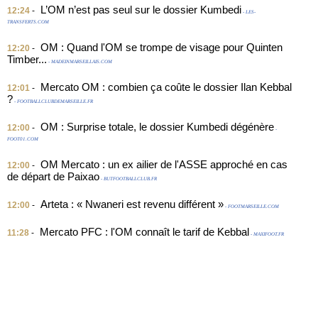
L’OM n’est pas seul sur le dossier Kumbedi
12:24
-
- LES-
TRANSFERTS.COM
OM : Quand l'OM se trompe de visage pour Quinten
12:20
-
Timber...
- MADEINMARSEILLAIS.COM
Mercato OM : combien ça coûte le dossier Ilan Kebbal
12:01
-
?
- FOOTBALLCLUBDEMARSEILLE.FR
OM : Surprise totale, le dossier Kumbedi dégénère
12:00
-
-
FOOT01.COM
OM Mercato : un ex ailier de l'ASSE approché en cas
12:00
-
de départ de Paixao
- BUTFOOTBALLCLUB.FR
Arteta : « Nwaneri est revenu différent »
12:00
-
- FOOTMARSEILLE.COM
Mercato PFC : l'OM connaît le tarif de Kebbal
11:28
-
- MAXIFOOT.FR