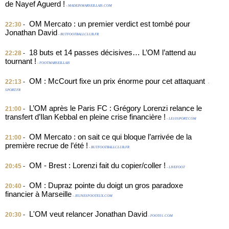
de Nayef Aguerd !
- MADEINMARSEILLAIS.COM
OM Mercato : un premier verdict est tombé pour
22:30
-
Jonathan David
- BUTFOOTBALLCLUB.FR
18 buts et 14 passes décisives… L’OM l’attend au
22:28
-
tournant !
- FOOTMARSEILLAIS
OM : McCourt fixe un prix énorme pour cet attaquant
22:13
-
-
SPORT.FR
L’OM après le Paris FC : Grégory Lorenzi relance le
21:00
-
transfert d’Ilan Kebbal en pleine crise financière !
- LE10SPORT.COM
OM Mercato : on sait ce qui bloque l’arrivée de la
21:00
-
première recrue de l’été !
- BUTFOOTBALLCLUB.FR
OM - Brest : Lorenzi fait du copier/coller !
20:45
-
- LIVEFOOT
OM : Dupraz pointe du doigt un gros paradoxe
20:40
-
financier à Marseille
- JEUNESFOOTEUX.COM
L'OM veut relancer Jonathan David
20:30
-
- FOOT01.COM