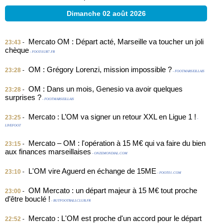
Dimanche 02 août 2026
Mercato OM : Départ acté, Marseille va toucher un joli
23:43
-
chèque
- FOOT-SUR7.FR
OM : Grégory Lorenzi, mission impossible ?
23:28
-
- FOOTMARSEILLAIS
OM : Dans un mois, Genesio va avoir quelques
23:28
-
surprises ?
- FOOTMARSEILLAIS
Mercato : L’OM va signer un retour XXL en Ligue 1 !
23:25
-
-
LIVEFOOT
Mercato – OM : l'opération à 15 M€ qui va faire du bien
23:15
-
aux finances marseillaises
- ONZEMONDIAL.COM
L'OM vire Aguerd en échange de 15ME
23:10
-
- FOOT01.COM
OM Mercato : un départ majeur à 15 M€ tout proche
23:00
-
d’être bouclé !
- BUTFOOTBALLCLUB.FR
Mercato : L'OM est proche d'un accord pour le départ
22:52
-