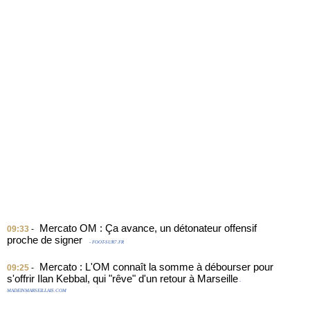
Mercato OM : Ça avance, un détonateur offensif
09:33
-
proche de signer
- FOOT-SUR7.FR
Mercato : L'OM connaît la somme à débourser pour
09:25
-
s'offrir Ilan Kebbal, qui "rêve" d'un retour à Marseille
-
MADEINMARSEILLAIS.COM