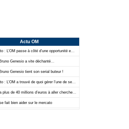
Actu OM
Mercato : L’OM passe à côté d’une opportunité en or…
Bruno Genesio a vite déchanté…
runo Genesio tient son serial buteur !
Mercato : L’OM a trouvé de quoi gérer l’une de ses priorités ?
L’OM a plus de 40 millions d’euros à aller chercher, Frank McCourt sait quoi faire…
e fait bien aider sur le mercato
Mercato - OM : Frank McCourt a vraiment tout changé…
Certains n’y arrivent pas à l’OM… et on sait pourquoi !