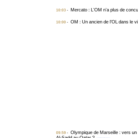
Mercato : L'OM n'a plus de concu
10:03
-
OM : Un ancien de l’OL dans le v
10:00
-
Olympique de Marseille : vers u
09:59
-
Al-Sadd au Qatar ?