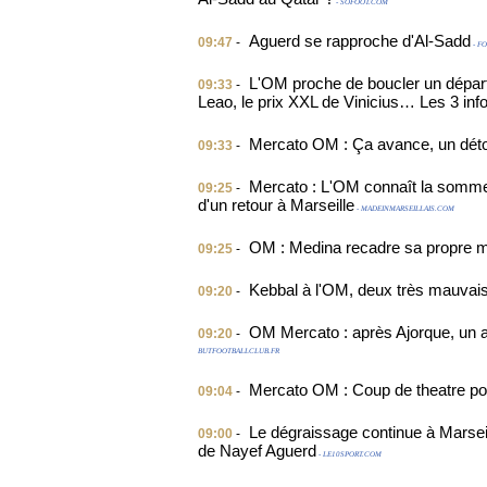
- SOFOOT.COM
Aguerd se rapproche d'Al-Sadd
09:47
-
- F
L'OM proche de boucler un dépar
09:33
-
Leao, le prix XXL de Vinicius… Les 3 inf
Mercato OM : Ça avance, un déto
09:33
-
Mercato : L'OM connaît la somme à
09:25
-
d'un retour à Marseille
- MADEINMARSEILLAIS.COM
OM : Medina recadre sa propre mè
09:25
-
Kebbal à l'OM, deux très mauvai
09:20
-
OM Mercato : après Ajorque, un au
09:20
-
BUTFOOTBALLCLUB.FR
Mercato OM : Coup de theatre po
09:04
-
Le dégraissage continue à Marseil
09:00
-
de Nayef Aguerd
- LE10SPORT.COM