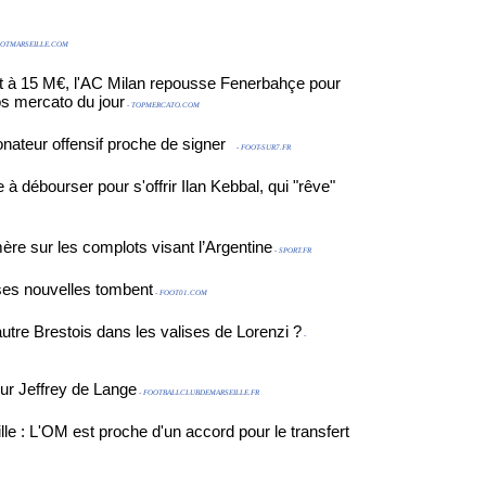
OOTMARSEILLE.COM
t à 15 M€, l'AC Milan repousse Fenerbahçe pour
os mercato du jour
- TOPMERCATO.COM
nateur offensif proche de signer
- FOOT-SUR7.FR
 débourser pour s'offrir Ilan Kebbal, qui "rêve"
re sur les complots visant l’Argentine
- SPORT.FR
ses nouvelles tombent
- FOOT01.COM
tre Brestois dans les valises de Lorenzi ?
-
ur Jeffrey de Lange
- FOOTBALLCLUBDEMARSEILLE.FR
le : L'OM est proche d'un accord pour le transfert