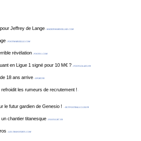
 pour Jeffrey de Lange
- MADEINMARSEILLAIS.COM
nge
- FOOTMARSEILLE.COM
rrible révélation
- FOOT01.COM
ouant en Ligue 1 signé pour 10 M€ ?
- FOOTGOLAZO.FR
 de 18 ans arrive
- SPORT.FR
efroidit les rumeurs de recrutement !
-
r le futur gardien de Genesio !
- BUTFOOTBALLCLUB.FR
 un chantier titanesque
- FOOT-SUR7.FR
uros
- LES-TRANSFERTS.COM