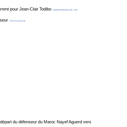
rrent pour Jean-Clair Todibo
- MADEINMARSEILLAIS.COM
iseur
- FOOTGOLAZO.FR
n départ du défenseur du Maroc Nayef Aguerd vers