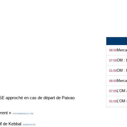
08:00
OM : 
07:05
OM : B
01:00
08:00
07:05
SSE approché en cas de départ de Paixao
-
L’OM s
01:00
08:00
érent »
- FOOTMARSEILLE.COM
07:05
if de Kebbal
- MAXIFOOT.FR