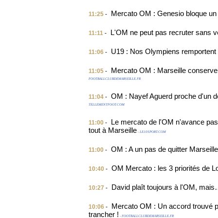
Mercato OM : Genesio bloque un d
11:25
-
L'OM ne peut pas recruter sans 
11:11
-
U19 : Nos Olympiens remportent l
11:06
-
Mercato OM : Marseille conserve 
11:05
-
FOOTBALLCLUBDEMARSEILLE.FR
OM : Nayef Aguerd proche d'un dé
11:04
-
TELLEMENTFOOT.COM
Le mercato de l'OM n'avance pas :
11:00
-
tout à Marseille
- LE10SPORT.COM
OM : A un pas de quitter Marseille
11:00
-
OM Mercato : les 3 priorités de Lo
10:40
-
David plaît toujours à l'OM, mai
10:27
-
Mercato OM : Un accord trouvé po
10:06
-
trancher !
- FOOTBALLCLUBDEMARSEILLE.FR