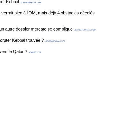
our Kebbal
- FOOTMARSEILLE.COM
 verrait bien à l'OM, mais déjà 4 obstacles décelés
 un autre dossier mercato se complique
- JEUNESFOOTEUX.COM
ecruter Kebbal trouvée ?
- ONZEMONDIAL.COM
ers le Qatar ?
- MAXIFOOT.FR