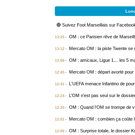
Lund
🔴 Suivez Foot Marseillais sur Facebook
OM : ce Parisien rêve de Marseil
13:25
-
Mercato OM : la piste Twente se
13:12
-
OM : amicaux, Ligue 1… les 5 ma
13:06
-
Mercato OM : départ avorté pour
12:45
-
L'UEFA menace Infantino de pour
12:41
-
L’OM n’est pas seul sur le dossi
12:24
-
OM : Quand l'OM se trompe de vi
12:20
-
Mercato OM : combien ça coûte le
12:01
-
OM : Surprise totale, le dossier
12:00
-