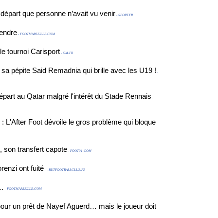
01:00
épart que personne n’avait vu venir
- SPORT.FR
08:00
vendre
- FOOTMARSEILLE.COM
07:05
e tournoi Carisport
- OM.FR
01:00
sa pépite Said Remadnia qui brille avec les U19 !
-
OM : 
08:00
part au Qatar malgré l'intérêt du Stade Rennais
07:05
-
01:00
 L'After Foot dévoile le gros problème qui bloque
11:15
, son transfert capote
09:15
- FOOT01.COM
08:00
renzi ont fuité
- BUTFOOTBALLCLUB.FR
s…
- FOOTMARSEILLE.COM
ur un prêt de Nayef Aguerd… mais le joueur doit