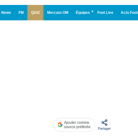
News
FM
QUIZ
Mercato OM
Équipes
Foot Live
Actu Foot
Ajouter comme
source préférée
Partager