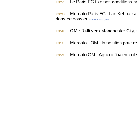
Le Paris FC fixe ses conditions p
08:59
-
Mercato Paris FC : Ilan Kebbal se
08:52
-
dans ce dossier
- TOPMERCATO.COM
OM : Rulli vers Manchester City,
08:46
-
Mercato - OM : la solution pour r
08:33
-
Mercato OM : Aguerd finalement v
08:20
-