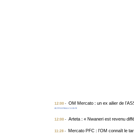
OM Mercato : un ex ailier de l'A
12:00
-
BUTFOOTBALLCLUB.FR
Arteta : « Nwaneri est revenu diff
12:00
-
Mercato PFC : l'OM connaît le tar
11:28
-