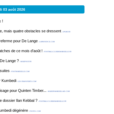
i 03 août 2026
 !
le, mais quatre obstacles se dressent
- SPORT.FR
 referme pour De Lange
- LAPROVENCE.COM
tches de ce mois d’août !
- FOOTBALLCLUBDEMARSEILLE.FR
 De Lange ?
- MAXIFOOT.FR
suites
- FOOTMARSEILLE.COM
er Kumbedi
- LES-TRANSFERTS.COM
sage pour Quinten Timber...
- MADEINMARSEILLAIS.COM
 dossier Ilan Kebbal ?
- FOOTBALLCLUBDEMARSEILLE.FR
 Kumbedi dégénère
- FOOT01.COM