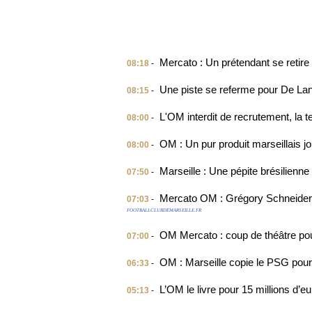
Mercato : Un prétendant se retire
08:18
-
Une piste se referme pour De La
08:15
-
L'OM interdit de recrutement, la te
08:00
-
OM : Un pur produit marseillais j
08:00
-
Marseille : Une pépite brésilienne
07:50
-
Mercato OM : Grégory Schneider r
07:03
-
FOOTBALLCLUBDEMARSEILLE.FR
OM Mercato : coup de théâtre pou
07:00
-
OM : Marseille copie le PSG pour
06:33
-
L’OM le livre pour 15 millions d’e
05:13
-