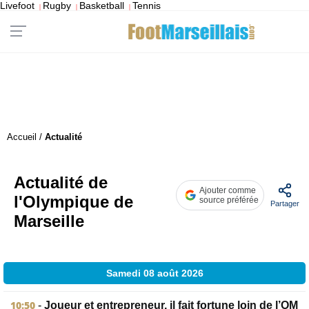
Livefoot
Rugby
Basketball
Tennis
|
|
|
Accueil
/
Actualité
Actualité de
Ajouter comme
l'Olympique de
source préférée
Partager
Marseille
Samedi 08 août 2026
10:50
-
Joueur et entrepreneur, il fait fortune loin de l’OM