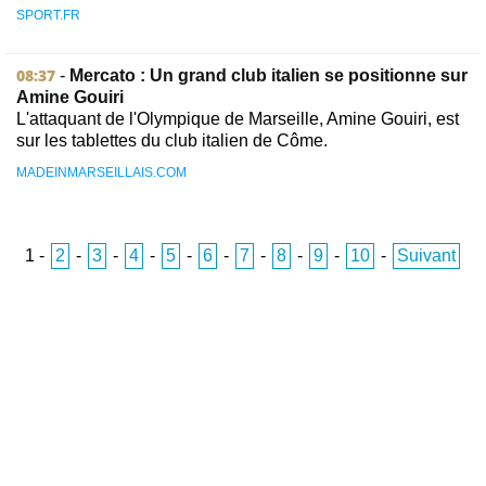
SPORT.FR
08:37
-
Mercato : Un grand club italien se positionne sur
Amine Gouiri
L'attaquant de l'Olympique de Marseille, Amine Gouiri, est
sur les tablettes du club italien de Côme.
MADEINMARSEILLAIS.COM
1
-
2
-
3
-
4
-
5
-
6
-
7
-
8
-
9
-
10
-
Suivant