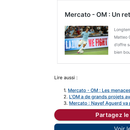
Mercato - OM : Un re
Longtem
Matteo G
d’offre 
bien bou
Lire aussi :
1.
Mercato - OM : Les menaces
2.
L’OM a de grands projets a
3.
Mercato : Nayef Aguerd va p
Partagez le
Voir 