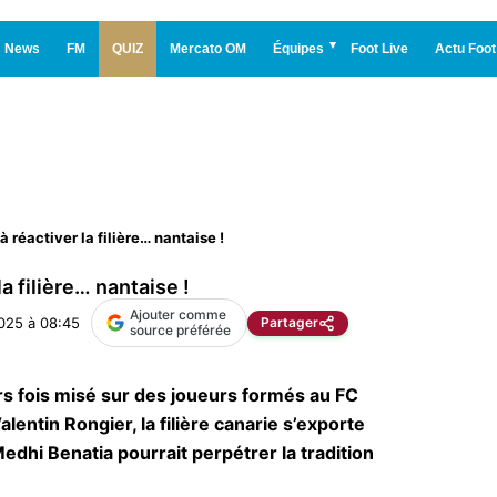
News
FM
QUIZ
Mercato OM
Équipes
Foot Live
Actu Foot
à réactiver la filière… nantaise !
a filière… nantaise !
Ajouter comme
025 à 08:45
Partager
source préférée
rs fois misé sur des joueurs formés au FC
entin Rongier, la filière canarie s’exporte
edhi Benatia pourrait perpétrer la tradition