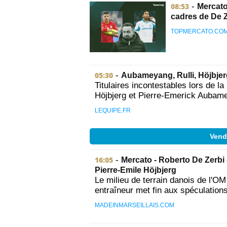
08:53
-
Mercato
cadres de De 
TOPMERCATO.CO
05:30
-
Aubameyang, Rulli, Höjbjerg 
Titulaires incontestables lors de la
Höjbjerg et Pierre-Emerick Aubame
LEQUIPE.FR
Vend
16:05
-
Mercato - Roberto De Zerbi
Pierre-Emile Höjbjerg
Le milieu de terrain danois de l'O
entraîneur met fin aux spéculations
MADEINMARSEILLAIS.COM