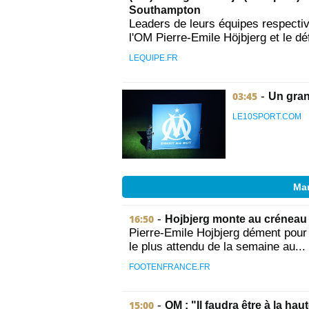
Southampton
Leaders de leurs équipes respective
l'OM Pierre-Emile Höjbjerg et le déf
LEQUIPE.FR
03:45
-
Un gran
LE10SPORT.COM
Mar
16:50
-
Hojbjerg monte au créneau 
Pierre-Emile Hojbjerg dément pour
le plus attendu de la semaine au...
FOOTENFRANCE.FR
15:00
-
OM : "Il faudra être à la hau