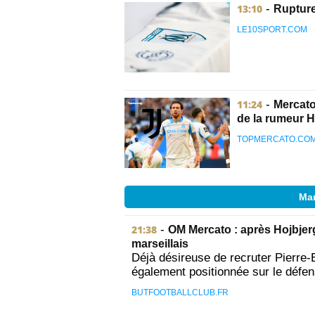
13:10
-
Rupture 
LE10SPORT.COM
11:24
-
Mercato
de la rumeur H
TOPMERCATO.CO
Mar
21:38
-
OM Mercato : après Hojbjerg
marseillais
Déjà désireuse de recruter Pierre-E
également positionnée sur le défe
BUTFOOTBALLCLUB.FR