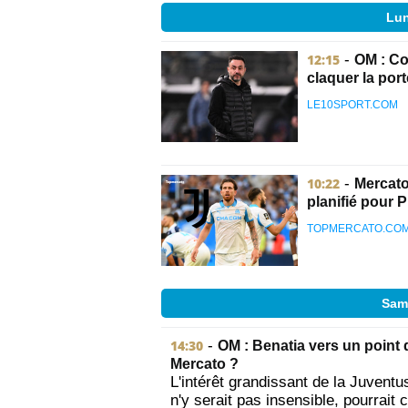
Lun
12:15
-
OM : Co
claquer la port
LE10SPORT.COM
10:22
-
Mercato
planifié pour 
TOPMERCATO.CO
Same
14:30
-
OM : Benatia vers un point 
Mercato ?
L'intérêt grandissant de la Juventu
n'y serait pas insensible, pourrait c