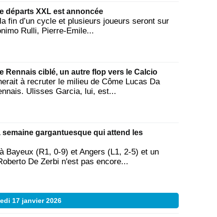
de départs XXL est annoncée
 la fin d’un cycle et plusieurs joueurs seront sur
imo Rulli, Pierre-Emile...
 Rennais ciblé, un autre flop vers le Calcio
herait à recruter le milieu de Côme Lucas Da
nais. Ulisses Garcia, lui, est...
la semaine gargantuesque qui attend les
à Bayeux (R1, 0-9) et Angers (L1, 2-5) et un
Roberto De Zerbi n'est pas encore...
di 17 janvier 2026