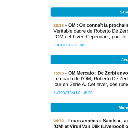
Same
23:28
-
OM : On connaît la prochai
Véritable cadre de Roberto De Zerbi
l’OM cet hiver. Cependant, pour le c
FOOTMARSEILLAIS
Jeu
15:00
-
OM Mercato : De Zerbi envoi
Le coach de l’OM, Roberto De Zerbi
jour en Serie A. Cet hiver, des rum
BUTFOOTBALLCLUB.FR
Merc
06:30
-
Leurs années « Saints » : a
(OM) et Virgil Van Dijk (Liverpool) 