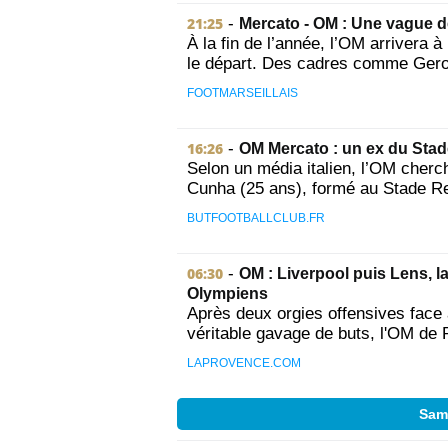
21:25
-
Mercato - OM : Une vague 
À la fin de l’année, l’OM arrivera à
le départ. Des cadres comme Geron
FOOTMARSEILLAIS
16:26
-
OM Mercato : un ex du Stade
Selon un média italien, l’OM cherc
Cunha (25 ans), formé au Stade Ren
BUTFOOTBALLCLUB.FR
06:30
-
OM : Liverpool puis Lens, 
Olympiens
Après deux orgies offensives face 
véritable gavage de buts, l'OM de 
LAPROVENCE.COM
Same