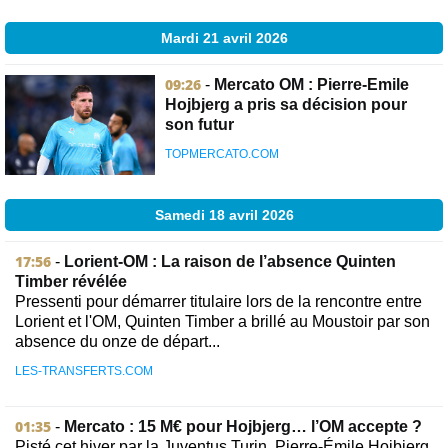
Mardi 21 avril 2026
09:26
-
Mercato OM : Pierre-Emile
Hojbjerg a pris sa décision pour
son futur
TOPMERCATO.COM
Samedi 18 avril 2026
17:56
-
Lorient-OM : La raison de l’absence Quinten
Timber révélée
Pressenti pour démarrer titulaire lors de la rencontre entre
Lorient et l'OM, Quinten Timber a brillé au Moustoir par son
absence du onze de départ...
LES-TRANSFERTS.COM
01:35
-
Mercato : 15 M€ pour Hojbjerg… l’OM accepte ?
Pisté cet hiver par la Juventus Turin, Pierre-Émile Hojbjerg