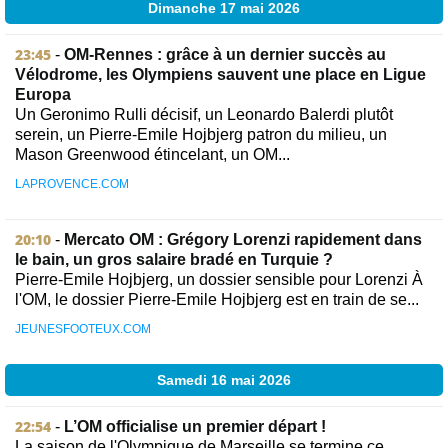
Dimanche 17 mai 2026
23:45
-
OM-Rennes : grâce à un dernier succès au
Vélodrome, les Olympiens sauvent une place en Ligue
Europa
Un Geronimo Rulli décisif, un Leonardo Balerdi plutôt
serein, un Pierre-Emile Hojbjerg patron du milieu, un
Mason Greenwood étincelant, un OM...
LAPROVENCE.COM
20:10
-
Mercato OM : Grégory Lorenzi rapidement dans
le bain, un gros salaire bradé en Turquie ?
Pierre-Emile Hojbjerg, un dossier sensible pour Lorenzi À
l'OM, le dossier Pierre-Emile Hojbjerg est en train de se...
JEUNESFOOTEUX.COM
Samedi 16 mai 2026
22:54
-
L’OM officialise un premier départ !
La saison de l'Olympique de Marseille se termine ce