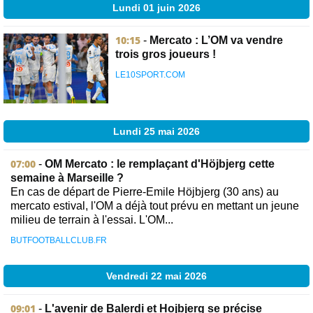
Lundi 01 juin 2026
10:15
-
Mercato : L’OM va vendre
trois gros joueurs !
LE10SPORT.COM
Lundi 25 mai 2026
07:00
-
OM Mercato : le remplaçant d'Höjbjerg cette
semaine à Marseille ?
En cas de départ de Pierre-Emile Höjbjerg (30 ans) au
mercato estival, l'OM a déjà tout prévu en mettant un jeune
milieu de terrain à l'essai. L'OM...
BUTFOOTBALLCLUB.FR
Vendredi 22 mai 2026
09:01
-
L'avenir de Balerdi et Hojbjerg se précise