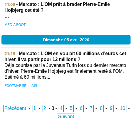
11:00
-
Mercato : L’OM prêt à brader Pierre-Emile
Hojbjerg cet été ?
…
MEDIA FOOT
Dimanche 05 avril 2026
21:15
-
Mercato : L’OM en voulait 60 millions d’euros cet
hiver, il va partir pour 12 millions ?
Déjà courtisé par la Juventus Turin lors du dernier mercato
d’hiver, Pierre-Emile Hojbjerg est finalement resté à l’OM.
Estimé à 60 millions...
FOOTMARSEILLAIS
Précédent
-
1
-
2
-
3
-
4
-
5
-
6
-
7
-
8
-
9
-
10
-
Suivant