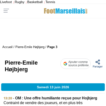
Livefoot
Rugby
Basketball
Tennis
|
|
|
Accueil
/
Pierre-Emile Højbjerg
/
Page 3
Pierre-Emile
Ajouter comme
source préférée
Partager
Højbjerg
Samedi 13 juin 2026
13:20
-
OM : Une offre humiliante reçue pour Hojbjerg
Contraint de vendre des joueurs, et en plus très