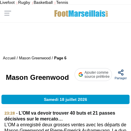
Livefoot
Rugby
Basketball
Tennis
|
|
|
Accueil
/
Mason Greenwood
/
Page 6
Ajouter comme
Mason Greenwood
source préférée
Partager
Samedi 18 juillet 2026
23:28
-
L’OM va devoir trouver 40 buts et 21 passes
décisives sur le mercato…
L’OM a enregistré deux grosses ventes avec les départs de
Mason Greenwood et Pierre-Emerick Aubameyang. Le duo