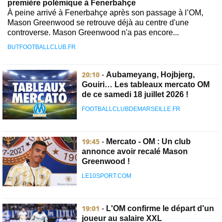
première polémique à Fenerbahçe
À peine arrivé à Fenerbahçe après son passage à l’OM,
Mason Greenwood se retrouve déjà au centre d'une
controverse. Mason Greenwood n'a pas encore...
BUTFOOTBALLCLUB.FR
20:10
-
Aubameyang, Hojbjerg,
Gouiri… Les tableaux mercato OM
de ce samedi 18 juillet 2026 !
FOOTBALLCLUBDEMARSEILLE.FR
19:45
-
Mercato - OM : Un club
annonce avoir recalé Mason
Greenwood !
LE10SPORT.COM
19:01
-
L'OM confirme le départ d'un
joueur au salaire XXL