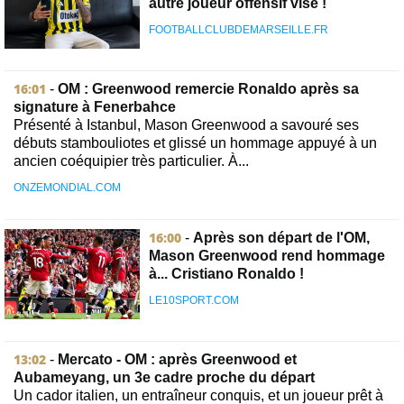
autre joueur offensif visé !
FOOTBALLCLUBDEMARSEILLE.FR
16:01
-
OM : Greenwood remercie Ronaldo après sa
signature à Fenerbahce
Présenté à Istanbul, Mason Greenwood a savouré ses
débuts stambouliotes et glissé un hommage appuyé à un
ancien coéquipier très particulier. À...
ONZEMONDIAL.COM
16:00
-
Après son départ de l'OM,
Mason Greenwood rend hommage
à... Cristiano Ronaldo !
LE10SPORT.COM
13:02
-
Mercato - OM : après Greenwood et
Aubameyang, un 3e cadre proche du départ
Un cador italien, un entraîneur conquis, et un joueur prêt à