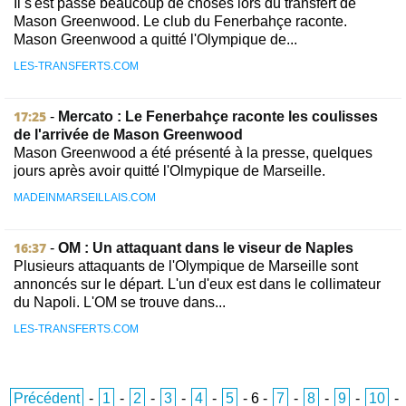
Il s'est passé beaucoup de choses lors du transfert de
Mason Greenwood. Le club du Fenerbahçe raconte.
Mason Greenwood a quitté l'Olympique de...
LES-TRANSFERTS.COM
17:25
-
Mercato : Le Fenerbahçe raconte les coulisses
de l'arrivée de Mason Greenwood
Mason Greenwood a été présenté à la presse, quelques
jours après avoir quitté l'Olmypique de Marseille.
MADEINMARSEILLAIS.COM
16:37
-
OM : Un attaquant dans le viseur de Naples
Plusieurs attaquants de l'Olympique de Marseille sont
annoncés sur le départ. L'un d'eux est dans le collimateur
du Napoli. L'OM se trouve dans...
LES-TRANSFERTS.COM
Précédent
-
1
-
2
-
3
-
4
-
5
-
6
-
7
-
8
-
9
-
10
-