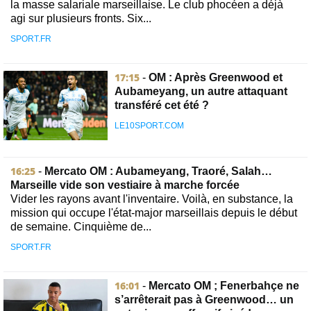
la masse salariale marseillaise. Le club phocéen a déjà
agi sur plusieurs fronts. Six...
SPORT.FR
17:15
-
OM : Après Greenwood et
Aubameyang, un autre attaquant
transféré cet été ?
LE10SPORT.COM
16:25
-
Mercato OM : Aubameyang, Traoré, Salah…
Marseille vide son vestiaire à marche forcée
Vider les rayons avant l'inventaire. Voilà, en substance, la
mission qui occupe l'état-major marseillais depuis le début
de semaine. Cinquième de...
SPORT.FR
16:01
-
Mercato OM ; Fenerbahçe ne
s’arrêterait pas à Greenwood… un