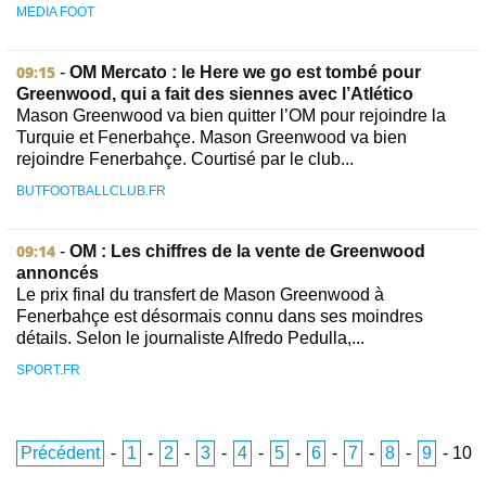
MEDIA FOOT
09:15
-
OM Mercato : le Here we go est tombé pour
Greenwood, qui a fait des siennes avec l’Atlético
Mason Greenwood va bien quitter l’OM pour rejoindre la
Turquie et Fenerbahçe. Mason Greenwood va bien
rejoindre Fenerbahçe. Courtisé par le club...
BUTFOOTBALLCLUB.FR
09:14
-
OM : Les chiffres de la vente de Greenwood
annoncés
Le prix final du transfert de Mason Greenwood à
Fenerbahçe est désormais connu dans ses moindres
détails. Selon le journaliste Alfredo Pedulla,...
SPORT.FR
Précédent
-
1
-
2
-
3
-
4
-
5
-
6
-
7
-
8
-
9
-
10