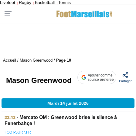
Livefoot
Rugby
Basketball
Tennis
|
|
|
Accueil
/
Mason Greenwood
/
Page 10
Ajouter comme
Mason Greenwood
source préférée
Partager
Mardi 14 juillet 2026
22:13
-
Mercato OM : Greenwood brise le silence à
Fenerbahçe !
FOOT-SUR7.FR