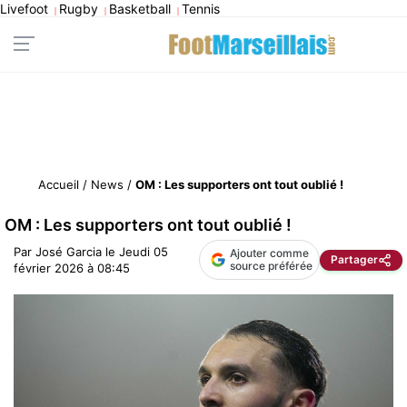
Livefoot
Rugby
Basketball
Tennis
|
|
|
Accueil
/
News
/
OM : Les supporters ont tout oublié !
OM : Les supporters ont tout oublié !
Par
José Garcia
le
Jeudi 05
Ajouter comme
Partager
source préférée
février 2026 à 08:45