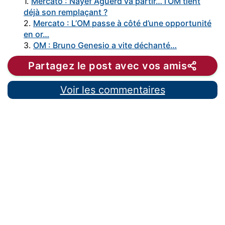
1.
Mercato : Nayef Aguerd va partir… l’OM tient
déjà son remplaçant ?
2.
Mercato : L’OM passe à côté d’une opportunité
en or…
3.
OM : Bruno Genesio a vite déchanté…
Partagez le post avec vos amis
Voir les commentaires