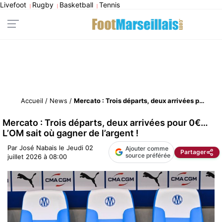
Livefoot
Rugby
Basketball
Tennis
|
|
|
Accueil
/
News
/
Mercato : Trois départs, deux arrivées pour 0€… L’OM sait où gagner de l’argent !
Mercato : Trois départs, deux arrivées pour 0€…
L’OM sait où gagner de l’argent !
Par
José Nabais
le
Jeudi 02
Ajouter comme
Partager
source préférée
juillet 2026 à 08:00