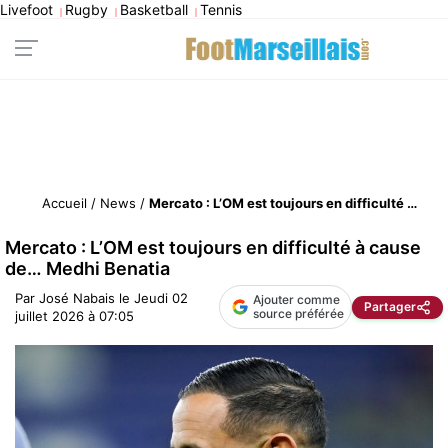
Livefoot
Rugby
Basketball
Tennis
|
|
|
Accueil
/
News
/
Mercato : L’OM est toujours en difficulté à cause de… Medhi Benatia
Mercato : L’OM est toujours en difficulté à cause
de… Medhi Benatia
Par
José Nabais
le
Jeudi 02
Ajouter comme
Partager
source préférée
juillet 2026 à 07:05