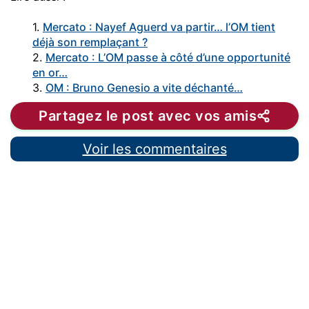
1.
Mercato : Nayef Aguerd va partir… l’OM tient
déjà son remplaçant ?
2.
Mercato : L’OM passe à côté d’une opportunité
en or…
3.
OM : Bruno Genesio a vite déchanté…
Partagez le post avec vos amis
Voir les commentaires