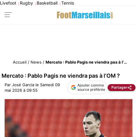
Livefoot
Rugby
Basketball
Tennis
|
|
|
Accueil
/
News
/
Mercato : Pablo Pagis ne viendra pas à l’OM ?
Mercato : Pablo Pagis ne viendra pas à l’OM ?
Par
José Garcia
le
Samedi 09
Ajouter comme
Partager
source préférée
mai 2026 à 09:55