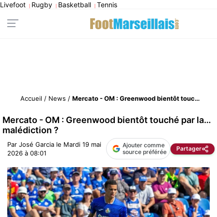
Livefoot
Rugby
Basketball
Tennis
|
|
|
Accueil
/
News
/
Mercato - OM : Greenwood bientôt touché par la… malédiction ?
Mercato - OM : Greenwood bientôt touché par la…
malédiction ?
Par
José Garcia
le
Mardi 19 mai
Ajouter comme
Partager
source préférée
2026 à 08:01