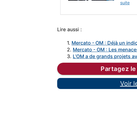
suite
Lire aussi :
1.
Mercato - OM : Déjà un indic
2.
Mercato - OM : Les menaces
3.
L’OM a de grands projets a
Partagez le
Voir 