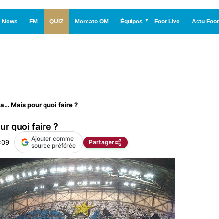
News
FM
QUIZ
Mercato OM
Équipes
Foot Live
Actu Foot
a… Mais pour quoi faire ?
r quoi faire ?
Ajouter comme
:09
Partager
source préférée