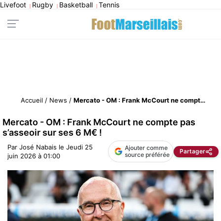
Livefoot
Rugby
Basketball
Tennis
|
|
|
Accueil
/
News
/
Mercato - OM : Frank McCourt ne compte pas s’asseoir sur ses 6 M€ !
Mercato - OM : Frank McCourt ne compte pas
s’asseoir sur ses 6 M€ !
Par
José Nabais
le
Jeudi 25
Ajouter comme
Partager
source préférée
juin 2026 à 01:00