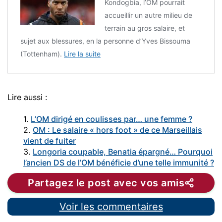
Kondogbia, l’OM pourrait
accueillir un autre milieu de
terrain au gros salaire, et
sujet aux blessures, en la personne d’Yves Bissouma
(Tottenham).
Lire la suite
Lire aussi :
1.
L’OM dirigé en coulisses par… une femme ?
2.
OM : Le salaire « hors foot » de ce Marseillais
vient de fuiter
3.
Longoria coupable, Benatia épargné… Pourquoi
l’ancien DS de l’OM bénéficie d’une telle immunité ?
Partagez le post avec vos amis
Voir les commentaires