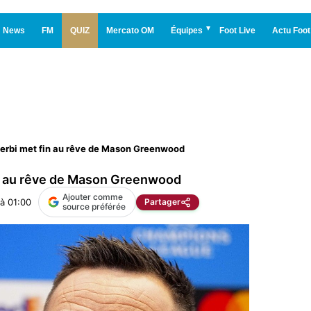
News
FM
QUIZ
Mercato OM
Équipes
Foot Live
Actu Foot
Zerbi met fin au rêve de Mason Greenwood
in au rêve de Mason Greenwood
Ajouter comme
 à 01:00
Partager
source préférée