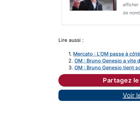
afficher
de nomb
Lire aussi :
1.
Mercato : L’OM passe à côté
2.
OM : Bruno Genesio a vite
3.
OM : Bruno Genesio tient so
Partagez le
Voir 