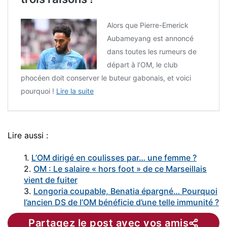
Alors que Pierre-Emerick
Aubameyang est annoncé
dans toutes les rumeurs de
départ à l’OM, le club
phocéen doit conserver le buteur gabonais, et voici
pourquoi !
Lire la suite
Lire aussi :
1.
L’OM dirigé en coulisses par… une femme ?
2.
OM : Le salaire « hors foot » de ce Marseillais
vient de fuiter
3.
Longoria coupable, Benatia épargné… Pourquoi
l’ancien DS de l’OM bénéficie d’une telle immunité ?
Partagez le post avec vos amis