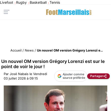
Livefoot
Rugby
Basketball
Tennis
|
|
|
Accueil
/
News
/
Un nouvel OM version Grégory Lorenzi est sur le point de voir le jour !
Un nouvel OM version Grégory Lorenzi est sur le
point de voir le jour !
Par
José Nabais
le
Vendredi
Ajouter comme
Partager
source préférée
03 juillet 2026 à 09:15