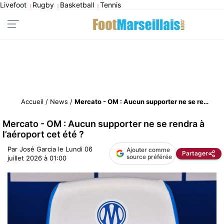
Livefoot
Rugby
Basketball
Tennis
|
|
|
Accueil
/
News
/
Mercato - OM : Aucun supporter ne se rendra à l’aéroport cet été ?
Mercato - OM : Aucun supporter ne se rendra à
l’aéroport cet été ?
Par
José Garcia
le
Lundi 06
Ajouter comme
Partager
source préférée
juillet 2026 à 01:00