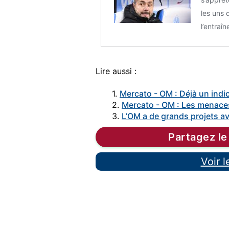
les uns 
l’entraî
Lire aussi :
1.
Mercato - OM : Déjà un indic
2.
Mercato - OM : Les menaces
3.
L’OM a de grands projets a
Partagez le
Voir 