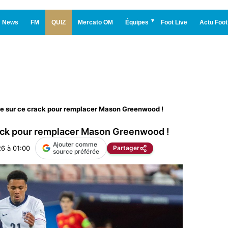
News
FM
QUIZ
Mercato OM
Équipes
Foot Live
Actu Foot
ce sur ce crack pour remplacer Mason Greenwood !
rack pour remplacer Mason Greenwood !
Ajouter comme
26 à 01:00
Partager
source préférée