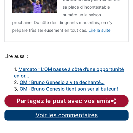
sa place d’incontestable
numéro un la saison
prochaine. Du côté des dirigeants marseillais, on s’y
prépare très sérieusement en tout cas.
Lire la suite
Lire aussi :
1.
Mercato : L’OM passe à côté d’une opportunité
en or…
2.
OM : Bruno Genesio a vite déchanté…
3.
OM : Bruno Genesio tient son serial buteur !
Partagez le post avec vos amis
Voir les commentaires