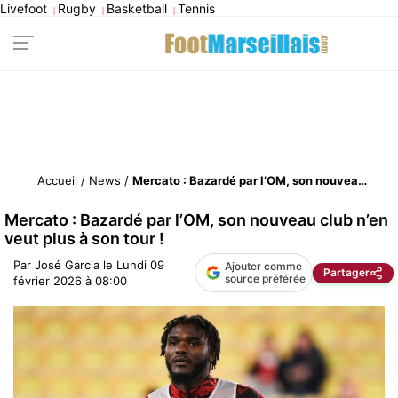
Livefoot
Rugby
Basketball
Tennis
|
|
|
Accueil
/
News
/
Mercato : Bazardé par l’OM, son nouveau club n’en veut plus à son tour !
Mercato : Bazardé par l’OM, son nouveau club n’en
veut plus à son tour !
Par
José Garcia
le
Lundi 09
Ajouter comme
Partager
source préférée
février 2026 à 08:00