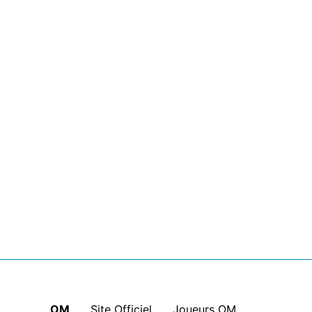
OM
|
Site Officiel
|
Joueurs OM