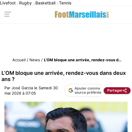
Livefoot
Rugby
Basketball
Tennis
|
|
|
Accueil
/
News
/
L’OM bloque une arrivée, rendez-vous dans deux ans ?
L’OM bloque une arrivée, rendez-vous dans deux
ans ?
Par
José Garcia
le
Samedi 30
Ajouter comme
Partager
source préférée
mai 2026 à 07:05