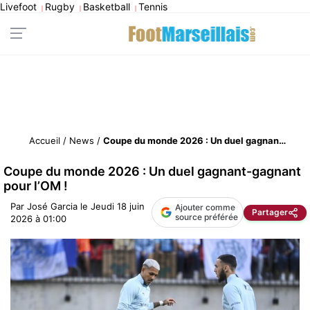
Livefoot
Rugby
Basketball
Tennis
|
|
|
Accueil
/
News
/
Coupe du monde 2026 : Un duel gagnant-gagnant pour l’OM !
Coupe du monde 2026 : Un duel gagnant-gagnant
pour l’OM !
Par
José Garcia
le
Jeudi 18 juin
Ajouter comme
Partager
source préférée
2026 à 01:00