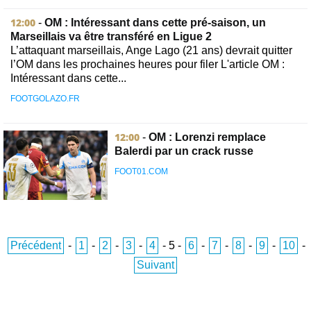
12:00
-
OM : Intéressant dans cette pré-saison, un
Marseillais va être transféré en Ligue 2
L’attaquant marseillais, Ange Lago (21 ans) devrait quitter
l’OM dans les prochaines heures pour filer L'article OM :
Intéressant dans cette...
FOOTGOLAZO.FR
12:00
-
OM : Lorenzi remplace
Balerdi par un crack russe
FOOT01.COM
Précédent
-
1
-
2
-
3
-
4
-
5
-
6
-
7
-
8
-
9
-
10
-
Suivant