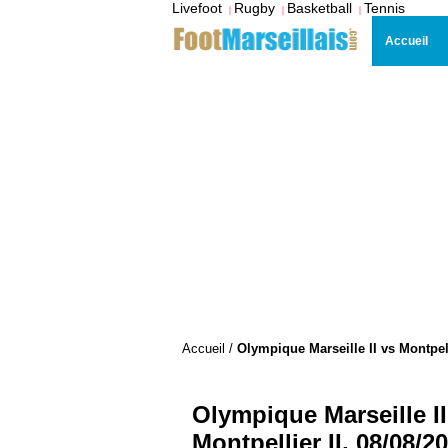
Livefoot
Rugby
Basketball
Tennis
|
|
|
Accueil
Accueil
/
Olympique Marseille II vs Montpell
Olympique Marseille II
Montpellier II, 08/08/2