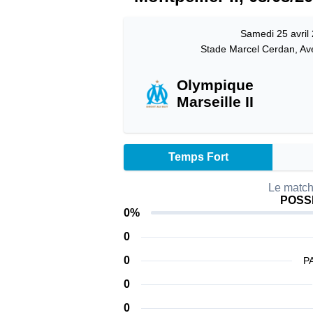
Samedi 25 avril
Stade Marcel Cerdan, Av
Olympique
Marseille II
Temps Fort
Le match
POSS
0%
0
0
P
0
0