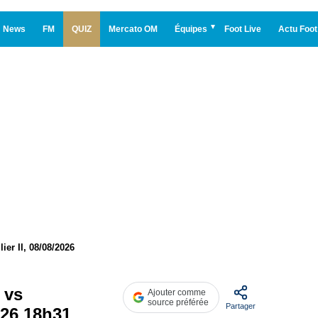
News
FM
QUIZ
Mercato OM
Équipes
Foot Live
Actu Foot
ier II, 08/08/2026
 vs
Ajouter comme
source préférée
Partager
026 18h31