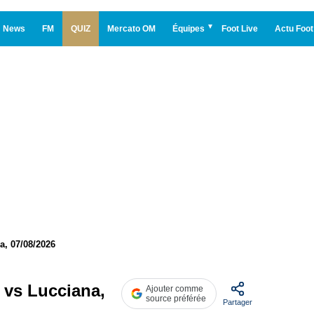
News
FM
QUIZ
Mercato OM
Équipes
Foot Live
Actu Foot
a, 07/08/2026
 vs Lucciana,
Ajouter comme
source préférée
Partager