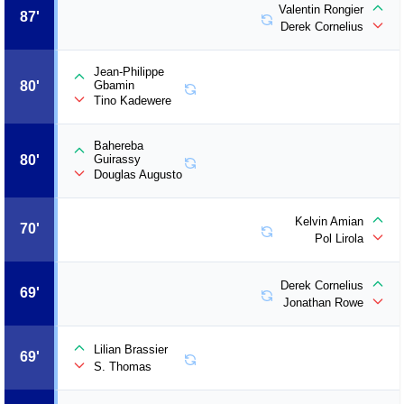
Valentin Rongier
87'
Derek Cornelius
Jean-Philippe
80'
Gbamin
Tino Kadewere
Bahereba
80'
Guirassy
Douglas Augusto
Kelvin Amian
70'
Pol Lirola
Derek Cornelius
69'
Jonathan Rowe
Lilian Brassier
69'
S. Thomas