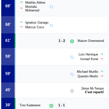
Matthis Abline
68'
Mostafa
Mohamed
Ignatius Ganago
68'
Marcus Coco
61'
1 - 2
Mason Greenwood
Luís Henrique
59'
Ismael Koné
Michael Murillo
59'
Quentin Merlin
2ème Mi-Temps
45'
C'est reparti!
39'
Tino Kadewere
1 - 1