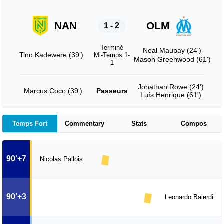
NAN
OLM
1 - 2
Terminé
Neal Maupay (24')
Tino Kadewere (39')
Mi-Temps 1-
Mason Greenwood (61')
1
Jonathan Rowe (24')
Marcus Coco (39')
Passeurs
Luís Henrique (61')
Temps Fort
Commentary
Stats
Compos
90'+7
Nicolas Pallois
90'+3
Leonardo Balerdi