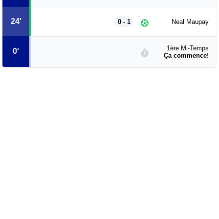
24'
0 - 1
Neal Maupay
1ère Mi-Temps
0'
Ça commence!