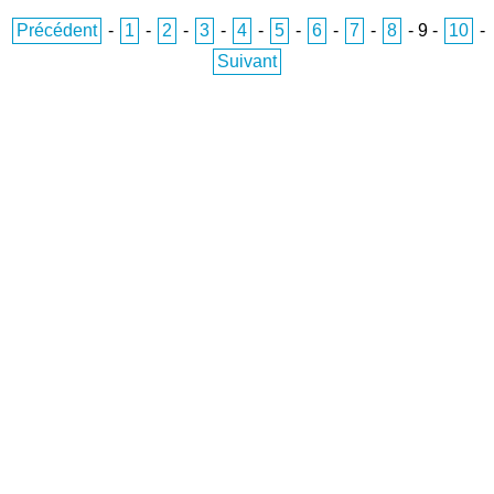
Précédent
-
1
-
2
-
3
-
4
-
5
-
6
-
7
-
8
-
9
-
10
-
Suivant