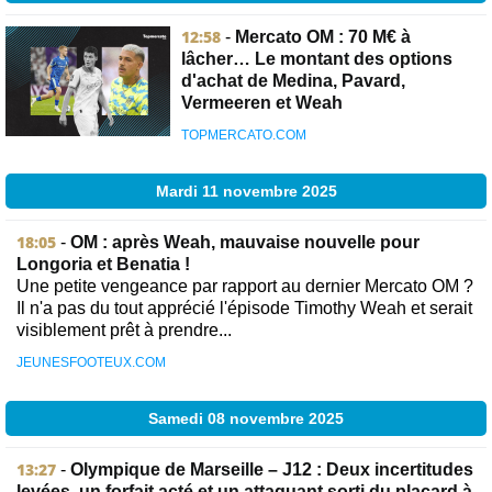
12:58
-
Mercato OM : 70 M€ à
lâcher… Le montant des options
d'achat de Medina, Pavard,
Vermeeren et Weah
TOPMERCATO.COM
Mardi 11 novembre 2025
18:05
-
OM : après Weah, mauvaise nouvelle pour
Longoria et Benatia !
Une petite vengeance par rapport au dernier Mercato OM ?
Il n'a pas du tout apprécié l'épisode Timothy Weah et serait
visiblement prêt à prendre...
JEUNESFOOTEUX.COM
Samedi 08 novembre 2025
13:27
-
Olympique de Marseille – J12 : Deux incertitudes
levées, un forfait acté et un attaquant sorti du placard à