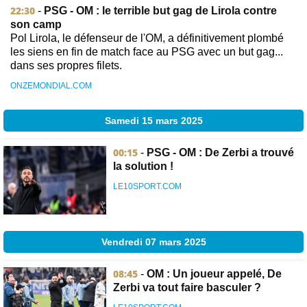
22:30
-
PSG - OM : le terrible but gag de Lirola contre
son camp
Pol Lirola, le défenseur de l'OM, a définitivement plombé
les siens en fin de match face au PSG avec un but gag...
dans ses propres filets.
ONZEMONDIAL.COM
Samedi 15 mars 2025
00:15
-
PSG - OM : De Zerbi a trouvé
la solution !
LE10SPORT.COM
Vendredi 07 mars 2025
08:45
-
OM : Un joueur appelé, De
Zerbi va tout faire basculer ?