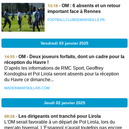
13:18
-
OM : 6 absents et un retour
important face à Rennes
FOOTBALLCLUBDEMARSEILLE.FR
Vendredi 03 janvier 2025
14:55
-
OM - Deux joueurs forfaits, dont un cadre pour la
réception du Havre !
D'après les informations de RMC Sport, Geoffrey
Kondogbia et Pol Lirola seront absents pour la réception
du Havre ce dimanche...
MADEINMARSEILLAIS.COM
Jeudi 02 janvier 2025
09:26
-
Les dirigeants ont tranché pour Lirola
L'OM serait favorable à un départ de Pol Lirola, lors du
mercato hivernal. L'Espagnol n'aurait toutefois pas encore