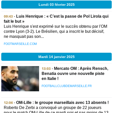
Lundi 03 février 2025
09:43
-
Luis Henrique : « C’est la passe de Pol Lirola qui
fait le but »
Luis Henrique s'est exprimé sur le succès obtenu par l'OM
contre Lyon (3-2). Le Brésilien, qui a inscrit le but décisif,
ne masquait pas son...
FOOTMARSEILLE.COM
Mardi 14 janvier 2025
13:03
-
Mercato OM : Après Rensch,
Benatia ouvre une nouvelle piste
en Italie !
FOOTBALLCLUBDEMARSEILLE.FR
12:06
-
OM-Lille : le groupe marseillais avec 13 absents !
Roberto De Zerbi a convoqué un groupe de 22 joueurs
pour le match OM-Lille de ce mardi soir et pas moins de 13