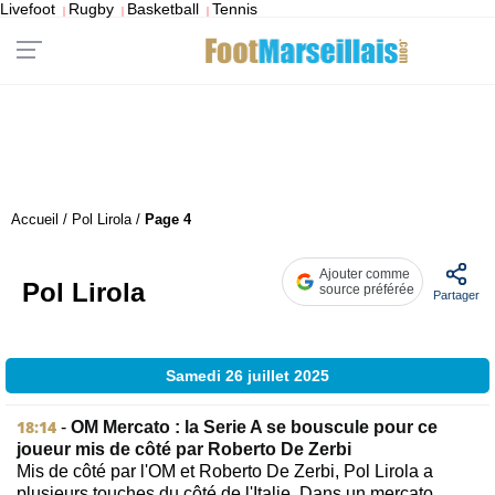
Livefoot
Rugby
Basketball
Tennis
|
|
|
Accueil
/
Pol Lirola
/
Page 4
Ajouter comme
Pol Lirola
source préférée
Partager
Samedi 26 juillet 2025
18:14
-
OM Mercato : la Serie A se bouscule pour ce
joueur mis de côté par Roberto De Zerbi
Mis de côté par l'OM et Roberto De Zerbi, Pol Lirola a
plusieurs touches du côté de l'Italie. Dans un mercato