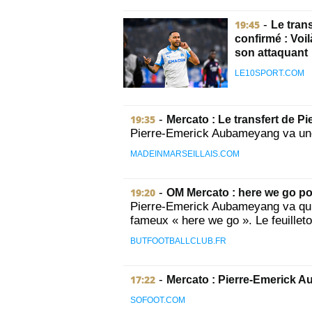
19:45
-
Le tran
confirmé : Voi
son attaquant
LE10SPORT.COM
19:35
-
Mercato : Le transfert de P
Pierre-Emerick Aubameyang va une n
MADEINMARSEILLAIS.COM
19:20
-
OM Mercato : here we go po
Pierre-Emerick Aubameyang va quit
fameux « here we go ». Le feuilleto
BUTFOOTBALLCLUB.FR
17:22
-
Mercato : Pierre-Emerick A
SOFOOT.COM