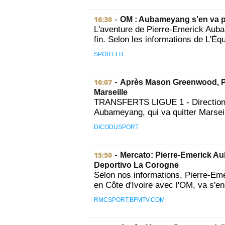
16:30
-
OM : Aubameyang s’en va p
L'aventure de Pierre-Emerick Auba
fin. Selon les informations de L'Équ
SPORT.FR
16:07
-
Après Mason Greenwood, Pi
Marseille
TRANSFERTS LIGUE 1 - Direction l
Aubameyang, qui va quitter Marseil
DICODUSPORT
15:50
-
Mercato: Pierre-Emerick Au
Deportivo La Corogne
Selon nos informations, Pierre-Eme
en Côte d'Ivoire avec l'OM, va s'e
RMCSPORT.BFMTV.COM