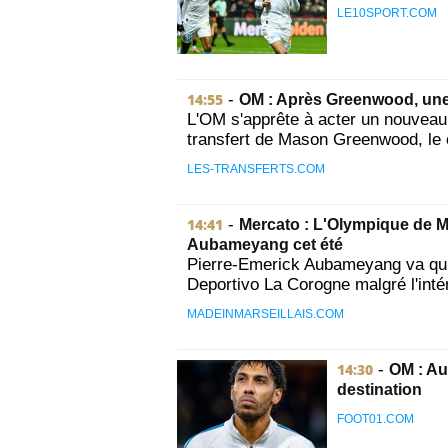
LE10SPORT.COM
14:55
-
OM : Après Greenwood, une 
L'OM s'apprête à acter un nouveau 
transfert de Mason Greenwood, le c
LES-TRANSFERTS.COM
14:41
-
Mercato : L'Olympique de M
Aubameyang cet été
Pierre-Emerick Aubameyang va quitt
Deportivo La Corogne malgré l'intér
MADEINMARSEILLAIS.COM
14:30
-
OM : Au
destination
FOOT01.COM