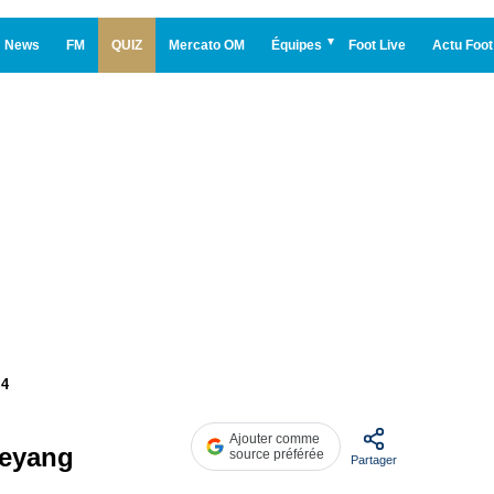
News
FM
QUIZ
Mercato OM
Équipes
Foot Live
Actu Foot
 4
Ajouter comme
meyang
source préférée
Partager