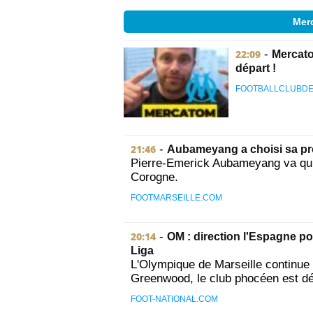
Merc
22:09
-
Mercato
départ !
FOOTBALLCLUBDE
21:46
-
Aubameyang a choisi sa pr
Pierre-Emerick Aubameyang va quit
Corogne.
FOOTMARSEILLE.COM
20:14
-
OM : direction l'Espagne p
Liga
L'Olympique de Marseille continue
Greenwood, le club phocéen est déso
FOOT-NATIONAL.COM