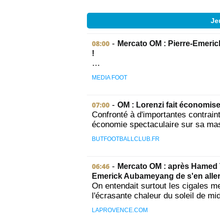
Je
08:00
-
Mercato OM : Pierre-Emeric
!
…
MEDIA FOOT
07:00
-
OM : Lorenzi fait économise
Confronté à d'importantes contraint
économie spectaculaire sur sa mas
BUTFOOTBALLCLUB.FR
06:46
-
Mercato OM : après Hamed T
Emerick Aubameyang de s'en alle
On entendait surtout les cigales 
l'écrasante chaleur du soleil de mid
LAPROVENCE.COM