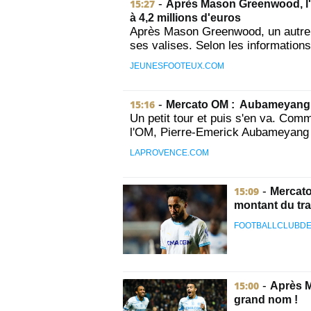
15:27
-
Après Mason Greenwood, l'
à 4,2 millions d'euros
Après Mason Greenwood, un autre po
ses valises. Selon les information
JEUNESFOOTEUX.COM
15:16
-
Mercato OM : Aubameyang 
Un petit tour et puis s'en va. Com
l'OM, Pierre-Emerick Aubameyang q
LAPROVENCE.COM
15:09
-
Mercato
montant du tra
FOOTBALLCLUBDE
15:00
-
Après M
grand nom !