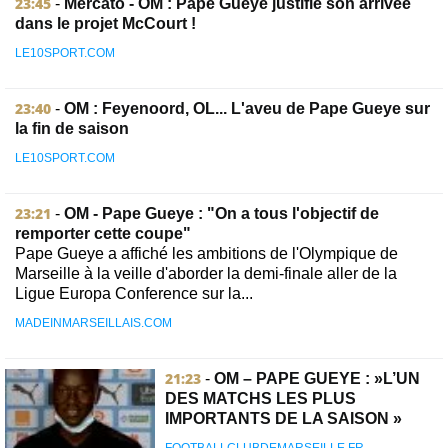
23:45
-
Mercato - OM : Pape Gueye justifie son arrivée
dans le projet McCourt !
LE10SPORT.COM
23:40
-
OM : Feyenoord, OL... L'aveu de Pape Gueye sur
la fin de saison
LE10SPORT.COM
23:21
-
OM - Pape Gueye : "On a tous l'objectif de
remporter cette coupe"
Pape Gueye a affiché les ambitions de l'Olympique de
Marseille à la veille d'aborder la demi-finale aller de la
Ligue Europa Conference sur la...
MADEINMARSEILLAIS.COM
21:23
-
OM – PAPE GUEYE : »L’UN
DES MATCHS LES PLUS
IMPORTANTS DE LA SAISON »