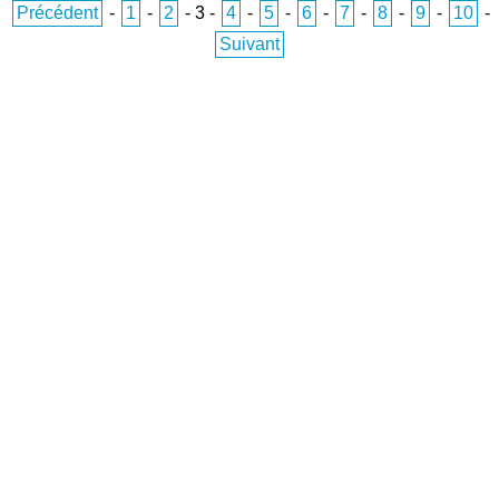
Précédent
-
1
-
2
-
3
-
4
-
5
-
6
-
7
-
8
-
9
-
10
-
Suivant