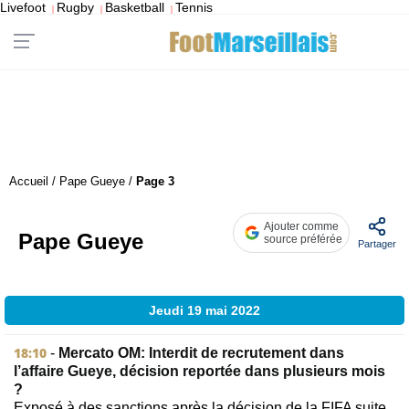
Livefoot
Rugby
Basketball
Tennis
|
|
|
Accueil
/
Pape Gueye
/
Page 3
Ajouter comme
Pape Gueye
source préférée
Partager
Jeudi 19 mai 2022
18:10
-
Mercato OM: Interdit de recrutement dans
l’affaire Gueye, décision reportée dans plusieurs mois
?
Exposé à des sanctions après la décision de la FIFA suite