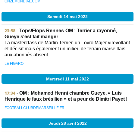
ONZEMONDIAL.COM
Samedi 14 mai 2022
23:58
-
Tops/Flops Rennes-OM : Terrier a rayonné,
Gueye s'est fait manger
La masterclass de Martin Terrier, un Lovro Majer virevoltant
et décisif mais également un milieu de terrain marseillais
aux abonnés absent....
LE FIGARO
Mercredi 11 mai 2022
17:34
-
OM : Mohamed Henni chambre Gueye, « Luis
Henrique le faux brésilien » et a peur de Dimitri Payet !
FOOTBALLCLUBDEMARSEILLE.FR
Jeudi 28 avril 2022