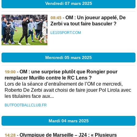
Vendredi 07 mars 2025
08:45
-
OM : Un joueur appelé, De
Zerbi va tout faire basculer ?
LE10SPORT.COM
Mercredi 05 mars 2025
19:00
-
OM : une surprise plutôt que Rongier pour
remplacer Murillo contre le RC Lens ?
Lors de la séance d’entraînement de l’OM ce mercredi,
Roberto De Zerbi avait choisi de faire jouer Pol Lirola avec
les titulaires face aux...
BUTFOOTBALLCLUB.FR
Mardi 04 mars 2025
14:28
-
Olympique de Marseille – J24 : « Plusieurs