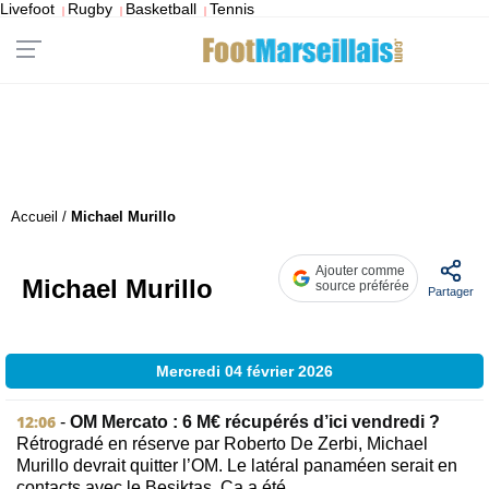
Livefoot
Rugby
Basketball
Tennis
|
|
|
Accueil
/
Michael Murillo
Ajouter comme
Michael Murillo
source préférée
Partager
Mercredi 04 février 2026
12:06
-
OM Mercato : 6 M€ récupérés d’ici vendredi ?
Rétrogradé en réserve par Roberto De Zerbi, Michael
Murillo devrait quitter l’OM. Le latéral panaméen serait en
contacts avec le Besiktas. Ça a été...