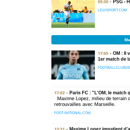
05:30
-
PSG - H
LE10SPORT.COM
Ma
17:05
-
OM : Il
1er match de la 
FOOTBALLCLUBDE
17:02
-
Paris FC : "L'OM, le match 
Maxime Lopez, milieu de terrain d
retrouvailles avec Marseille.
FOOT-NATIONAL.COM
13:31
-
Maxime Lopez impatient d’a