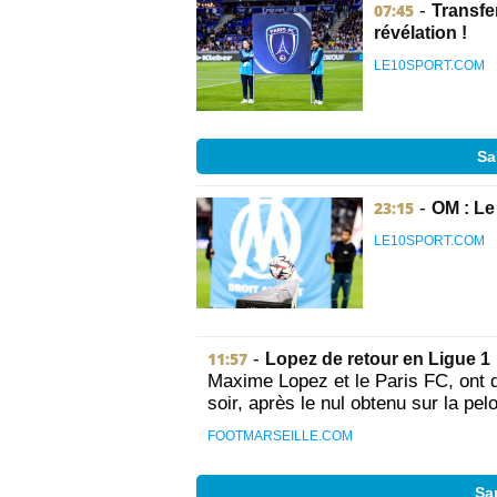
07:45
-
Transfer
révélation !
LE10SPORT.COM
Sa
23:15
-
OM : Le
LE10SPORT.COM
11:57
-
Lopez de retour en Ligue 1
Maxime Lopez et le Paris FC, ont d
soir, après le nul obtenu sur la pe
FOOTMARSEILLE.COM
Sa