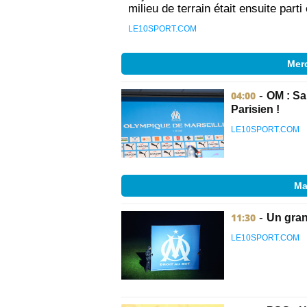
milieu de terrain était ensuite parti 
LE10SPORT.COM
Merc
04:00
-
OM : Sa 
Parisien !
LE10SPORT.COM
Ma
11:30
-
Un gran
LE10SPORT.COM