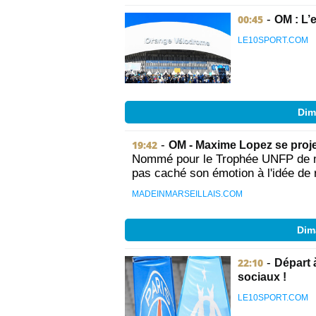
00:45
-
OM : L’
LE10SPORT.COM
Dim
19:42
-
OM - Maxime Lopez se projet
Nommé pour le Trophée UNFP de me
pas caché son émotion à l'idée de 
MADEINMARSEILLAIS.COM
Dim
22:10
-
Départ 
sociaux !
LE10SPORT.COM