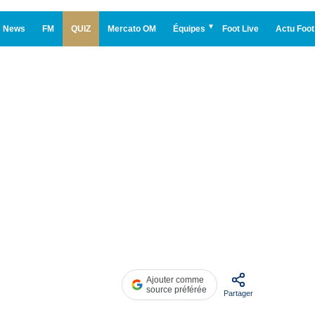
News
FM
QUIZ
Mercato OM
Équipes
Foot Live
Actu Foot
Ajouter comme
source préférée
Partager