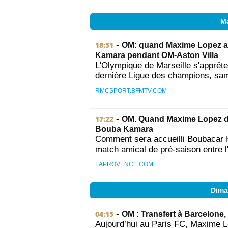
Ma
18:51
-
OM: quand Maxime Lopez app
Kamara pendant OM-Aston Villa
L'Olympique de Marseille s'apprête à
dernière Ligue des champions, sam
RMCSPORT.BFMTV.COM
17:22
-
OM. Quand Maxime Lopez d
Bouba Kamara
Comment sera accueilli Boubacar K
match amical de pré-saison entre l'
LAPROVENCE.COM
Dima
04:15
-
OM : Transfert à Barcelone,
Aujourd’hui au Paris FC, Maxime Lo