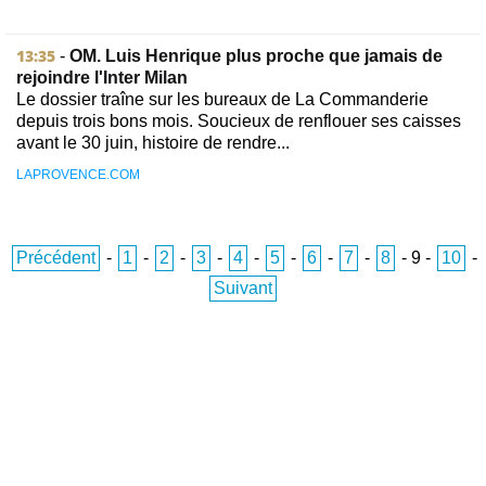
13:35
-
OM. Luis Henrique plus proche que jamais de
rejoindre l'Inter Milan
Le dossier traîne sur les bureaux de La Commanderie
depuis trois bons mois. Soucieux de renflouer ses caisses
avant le 30 juin, histoire de rendre...
LAPROVENCE.COM
Précédent
-
1
-
2
-
3
-
4
-
5
-
6
-
7
-
8
-
9
-
10
-
Suivant