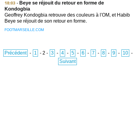
18:03
-
Beye se réjouit du retour en forme de
Kondogbia
Geoffrey Kondogbia retrouve des couleurs à l'OM, et Habib
Beye se réjouit de son retour en forme.
FOOTMARSEILLE.COM
Précédent
-
1
-
2
-
3
-
4
-
5
-
6
-
7
-
8
-
9
-
10
-
Suivant