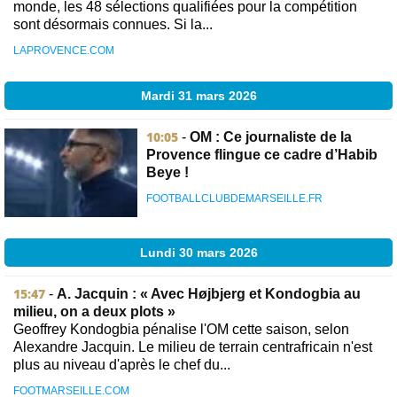
monde, les 48 sélections qualifiées pour la compétition
sont désormais connues. Si la...
LAPROVENCE.COM
Mardi 31 mars 2026
10:05
-
OM : Ce journaliste de la
Provence flingue ce cadre d’Habib
Beye !
FOOTBALLCLUBDEMARSEILLE.FR
Lundi 30 mars 2026
15:47
-
A. Jacquin : « Avec Højbjerg et Kondogbia au
milieu, on a deux plots »
Geoffrey Kondogbia pénalise l'OM cette saison, selon
Alexandre Jacquin. Le milieu de terrain centrafricain n'est
plus au niveau d'après le chef du...
FOOTMARSEILLE.COM