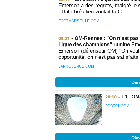
Emerson a des regrets, malgré le 
L'Italo-brésilien voulait la C1.
FOOTMARSEILLE.COM
00:21
-
OM-Rennes : "On n'est pas sa
Ligue des champions" rumine Em
Emerson (défenseur OM) "On voulait
opportunité, on n'est pas satisfaits 
LAPROVENCE.COM
Dim
20:10
-
L1 : OM
FOOT01.COM
Dim