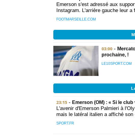
Emerson s'est adressé aux suppor
Instagram. L'arrière gauche leur a
FOOTMARSEILLE.COM
M
03:00
-
Mercato
prochaine, !
LE10SPORT.COM
L
23:15
-
Emerson (OM) : « Si le club v
L'avenir d'Emerson Palmieri à l'Ol
mais le latéral italien a affiché son
SPORT.FR