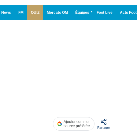
News
FM
QUIZ
Mercato OM
Équipes
Foot Live
Actu Foot
Ajouter comme
source préférée
Partager