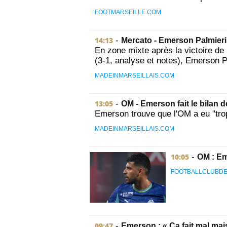
FOOTMARSEILLE.COM
14:13
-
Mercato - Emerson Palmieri 
En zone mixte après la victoire de
(3-1, analyse et notes), Emerson Pa
MADEINMARSEILLAIS.COM
13:05
-
OM - Emerson fait le bilan d
Emerson trouve que l'OM a eu "trop
MADEINMARSEILLAIS.COM
10:05
-
OM : Em
FOOTBALLCLUBDE
09:47
-
Emerson : « Ça fait mal mais