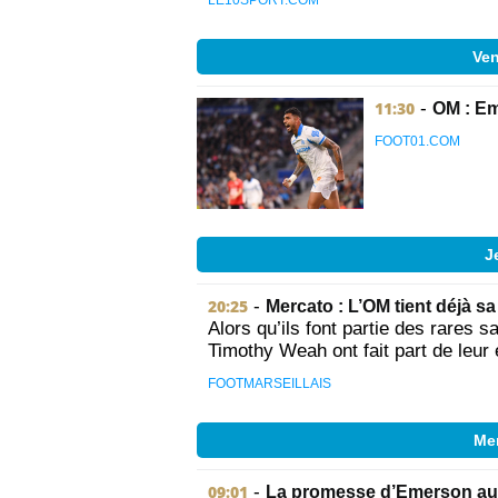
LE10SPORT.COM
Ven
11:30
-
OM : Em
FOOT01.COM
J
20:25
-
Mercato : L’OM tient déjà sa
Alors qu’ils font partie des rares 
Timothy Weah ont fait part de leur 
FOOTMARSEILLAIS
Mer
09:01
-
La promesse d’Emerson aux