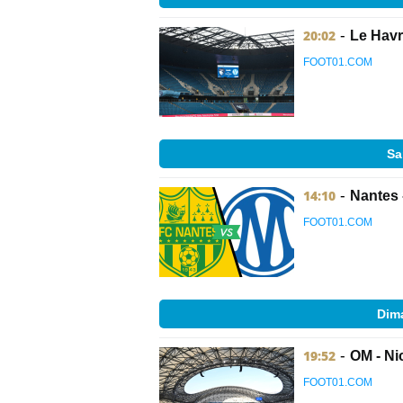
20:02
-
Le Havr
FOOT01.COM
Sa
14:10
-
Nantes 
FOOT01.COM
Dima
19:52
-
OM - Ni
FOOT01.COM