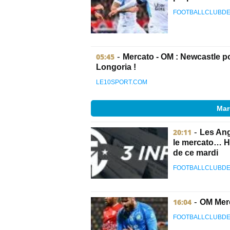
FOOTBALLCLUBDE
05:45
-
Mercato - OM : Newcastle p
Longoria !
LE10SPORT.COM
Mar
20:11
-
Les Ang
le mercato… Ha
de ce mardi
FOOTBALLCLUBDE
16:04
-
OM Merc
FOOTBALLCLUBDE