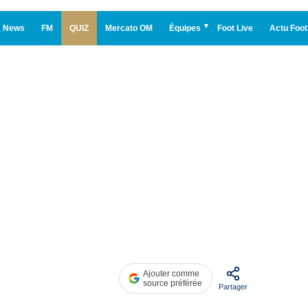
News
FM
QUIZ
Mercato OM
Équipes
Foot Live
Actu Foot
Ajouter comme
source préférée
Partager