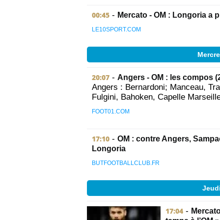
00:45
-
Mercato - OM : Longoria a p
LE10SPORT.COM
Mercre
20:07
-
Angers - OM : les compos (
Angers : Bernardoni; Manceau, Tr
Fulgini, Bahoken, Capelle Marseille 
FOOT01.COM
17:10
-
OM : contre Angers, Sampaol
Longoria
BUTFOOTBALLCLUB.FR
Jeud
17:04
-
Mercato