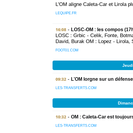
L'OM aligne Caleta-Car et Lirola pl
LEQUIPE.FR
16:08
-
LOSC-OM : les compos (17h
LOSC : Grbic - Celik, Fonte, Botm
David, Burak OM : Lopez - Lirola, S
FOOT01.COM
Jeud
09:32
-
L’OM lorgne sur un défense
LES-TRANSFERTS.COM
Dimanc
10:32
-
OM : Caleta-Car est toujour
LES-TRANSFERTS.COM