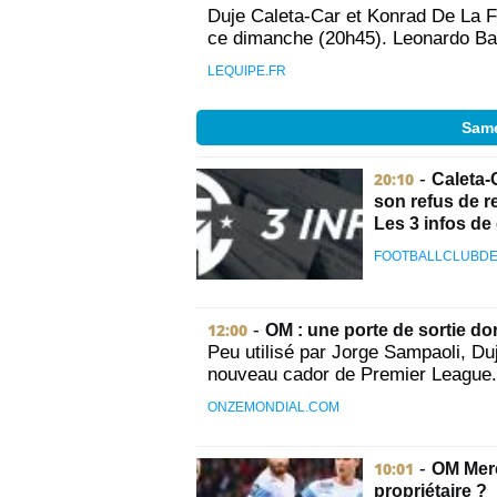
Duje Caleta-Car et Konrad De La Fu
ce dimanche (20h45). Leonardo Bal
LEQUIPE.FR
Same
20:10
-
Caleta-
son refus de 
Les 3 infos de
FOOTBALLCLUBDE
12:00
-
OM : une porte de sortie d
Peu utilisé par Jorge Sampaoli, Duj
nouveau cador de Premier League.
ONZEMONDIAL.COM
10:01
-
OM Merc
propriétaire ?