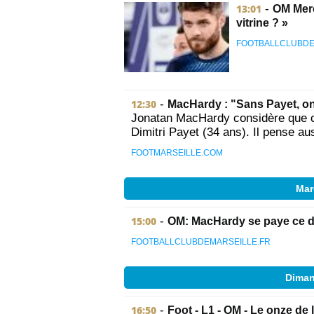
13:01
-
OM Merc
vitrine ? »
FOOTBALLCLUBDE
12:30
-
MacHardy : "Sans Payet, on
Jonatan MacHardy considère que c
Dimitri Payet (34 ans). Il pense au
FOOTMARSEILLE.COM
Mar
15:00
-
OM: MacHardy se paye ce d
FOOTBALLCLUBDEMARSEILLE.FR
Diman
16:50
-
Foot - L1 - OM - Le onze de 