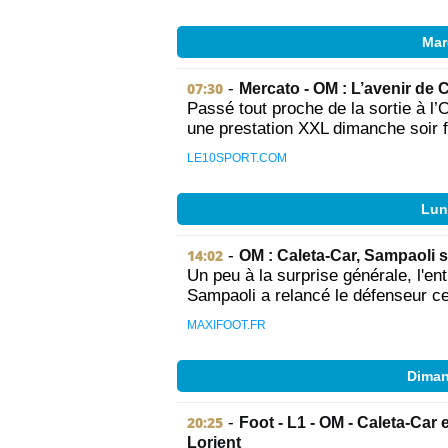
Mar
07:30
-
Mercato - OM : L’avenir de 
Passé tout proche de la sortie à l
une prestation XXL dimanche soir f
LE10SPORT.COM
Lun
14:02
-
OM : Caleta-Car, Sampaoli se
Un peu à la surprise générale, l'en
Sampaoli a relancé le défenseur ce
MAXIFOOT.FR
Diman
20:25
-
Foot - L1 - OM - Caleta-Car 
Lorient