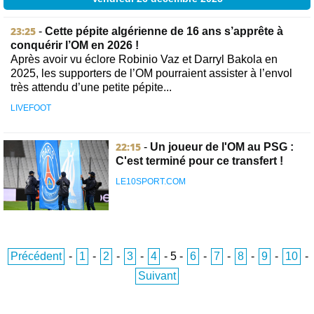
23:25
-
Cette pépite algérienne de 16 ans s’apprête à
conquérir l’OM en 2026 !
Après avoir vu éclore Robinio Vaz et Darryl Bakola en
2025, les supporters de l’OM pourraient assister à l’envol
très attendu d’une petite pépite...
LIVEFOOT
22:15
-
Un joueur de l'OM au PSG :
C'est terminé pour ce transfert !
LE10SPORT.COM
Précédent
-
1
-
2
-
3
-
4
-
5
-
6
-
7
-
8
-
9
-
10
-
Suivant