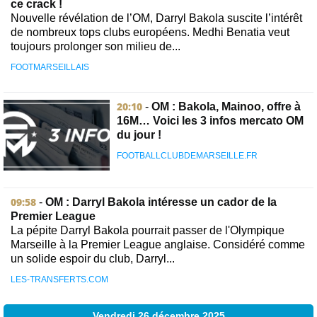
ce crack !
Nouvelle révélation de l’OM, Darryl Bakola suscite l’intérêt
de nombreux tops clubs européens. Medhi Benatia veut
toujours prolonger son milieu de...
FOOTMARSEILLAIS
20:10
-
OM : Bakola, Mainoo, offre à
16M… Voici les 3 infos mercato OM
du jour !
FOOTBALLCLUBDEMARSEILLE.FR
09:58
-
OM : Darryl Bakola intéresse un cador de la
Premier League
La pépite Darryl Bakola pourrait passer de l'Olympique
Marseille à la Premier League anglaise. Considéré comme
un solide espoir du club, Darryl...
LES-TRANSFERTS.COM
Vendredi 26 décembre 2025