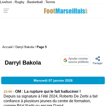
Livefoot
Rugby
Basketball
Tennis
|
|
|
Accueil
/
Darryl Bakola
/
Page 5
Ajouter comme
Darryl Bakola
source préférée
Partager
Mercredi 07 janvier 2026
23:00
-
OM : La rupture qui le fait halluciner !
Depuis sa signature à l'été 2024, Roberto De Zerbi a fait
confiance à plusieurs jeunes du centre de formation,
comme Bilal Nadir ou encore Darryl...