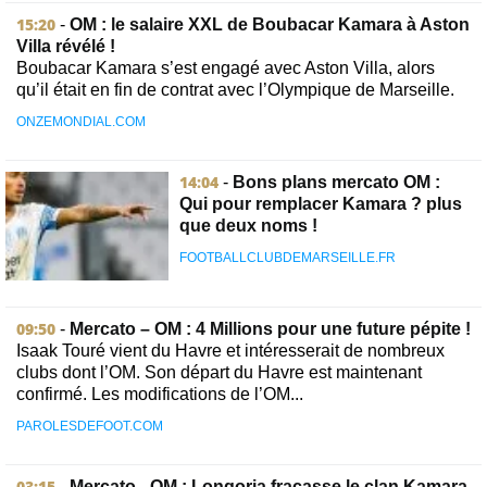
15:20
-
OM : le salaire XXL de Boubacar Kamara à Aston
Villa révélé !
Boubacar Kamara s’est engagé avec Aston Villa, alors
qu’il était en fin de contrat avec l’Olympique de Marseille.
ONZEMONDIAL.COM
14:04
-
Bons plans mercato OM :
Qui pour remplacer Kamara ? plus
que deux noms !
FOOTBALLCLUBDEMARSEILLE.FR
09:50
-
Mercato – OM : 4 Millions pour une future pépite !
Isaak Touré vient du Havre et intéresserait de nombreux
clubs dont l’OM. Son départ du Havre est maintenant
confirmé. Les modifications de l’OM...
PAROLESDEFOOT.COM
03:15
-
Mercato - OM : Longoria fracasse le clan Kamara