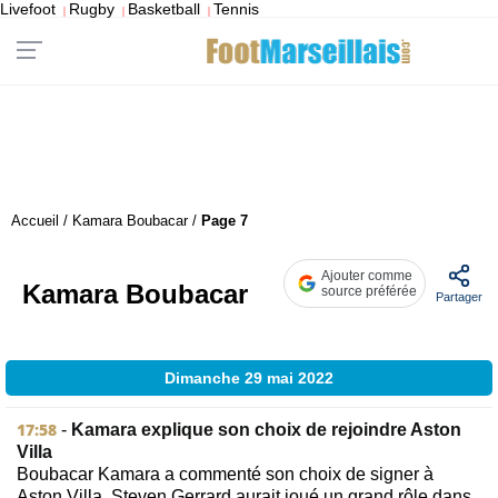
Livefoot
Rugby
Basketball
Tennis
|
|
|
Accueil
/
Kamara Boubacar
/
Page 7
Ajouter comme
Kamara Boubacar
source préférée
Partager
Dimanche 29 mai 2022
17:58
-
Kamara explique son choix de rejoindre Aston
Villa
Boubacar Kamara a commenté son choix de signer à
Aston Villa. Steven Gerrard aurait joué un grand rôle dans