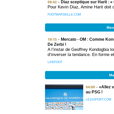
09:42
-
Diaz sceptique sur Harit : «
Pour Kevin Diaz, Amine Harit doit q
FOOTMARSEILLE.COM
Merc
19:15
-
Mercato - OM : Comme Kondog
De Zerbi !
A l’instar de Geoffrey Kondogbia lo
d’inverser la tendance. En forme et 
LIVEFOOT
Ma
04:00
-
«Allez v
au PSG !
LE10SPORT.COM