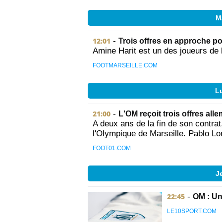
M
12:01
-
Trois offres en approche po
Amine Harit est un des joueurs de 
FOOTMARSEILLE.COM
Lu
21:00
-
L'OM reçoit trois offres al
A deux ans de la fin de son contrat,
l'Olympique de Marseille. Pablo Lo
FOOT01.COM
J
22:45
-
OM : Un
LE10SPORT.COM