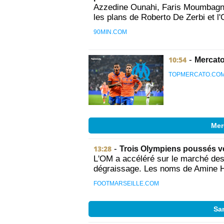
Azzedine Ounahi, Faris Moumbagna,
les plans de Roberto De Zerbi et l'
90MIN.COM
10:54
-
Mercato
TOPMERCATO.CO
Mer
13:28
-
Trois Olympiens poussés ver
L'OM a accéléré sur le marché des 
dégraissage. Les noms de Amine Ha
FOOTMARSEILLE.COM
Sa