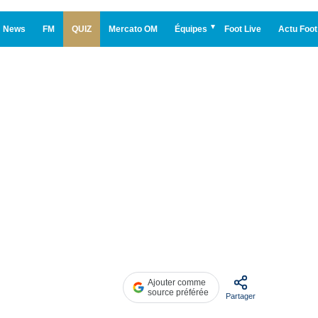
News
FM
QUIZ
Mercato OM
Équipes
Foot Live
Actu Foot
Ajouter comme
source préférée
Partager