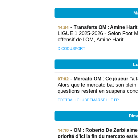
Ma
14:34
-
Transferts OM : Amine Harit 
LIGUE 1 2025-2026 - Selon Foot Mer
offensif de l'OM, Amine Harit.
DICODUSPORT
Lu
07:02
-
Mercato OM : Ce joueur “a f
Alors que le mercato bat son plein
questions restent en suspens concer
FOOTBALLCLUBDEMARSEILLE.FR
Dima
14:10
-
OM : Roberto De Zerbi aimer
priorité d'ici la fin du mercato estiv