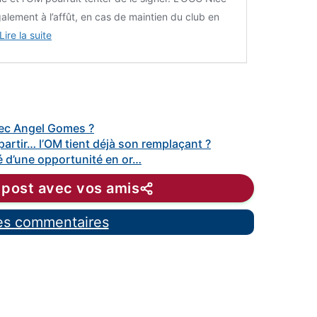
galement à l’affût, en cas de maintien du club en
Lire la suite
vec Angel Gomes ?
artir… l’OM tient déjà son remplaçant ?
é d’une opportunité en or…
 post avec vos amis
les commentaires