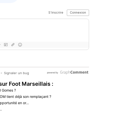
sur Foot Marseillais :
l Gomes ?
’OM tient déjà son remplaçant ?
pportunité en or…
é…