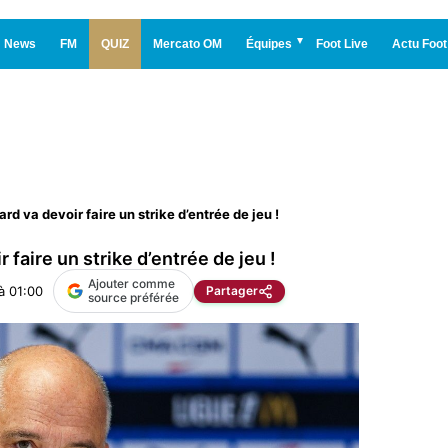
News
FM
QUIZ
Mercato OM
Équipes
Foot Live
Actu Foot
d va devoir faire un strike d’entrée de jeu !
faire un strike d’entrée de jeu !
Ajouter comme
à 01:00
Partager
source préférée