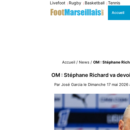
Livefoot
Rugby
Basketball
Tennis
|
|
|
Accueil
Accueil
/
News
/
OM : Stéphane Richar
OM : Stéphane Richard va devoir 
Par
José Garcia
le
Dimanche 17 mai 2026 