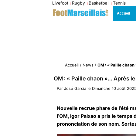
Livefoot
Rugby
Basketball
Tennis
|
|
|
Accueil
Accueil
/
News
/
OM : « Paille chaon 
OM : « Paille chaon »… Après les
Par
José Garcia
le
Dimanche 10 août 2025
Nouvelle recrue phare de l’été mar
l’OM, Igor Paixao a pris le temps
prononciation de son nom. Sortez l