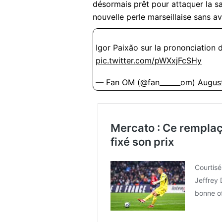
désormais prêt pour attaquer la s
nouvelle perle marseillaise sans a
Igor Paixão sur la prononciation
pic.twitter.com/pWXxjFcSHy
— Fan OM (@fan______om)
Augus
Mercato : Ce remplaça
fixé son prix
Courtisé
Jeffrey 
bonne of