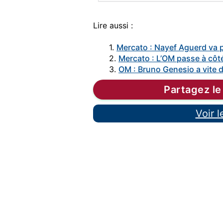
Lire aussi :
1.
Mercato : Nayef Aguerd va p
2.
Mercato : L’OM passe à côt
3.
OM : Bruno Genesio a vite
Partagez le
Voir 