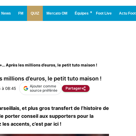
News
FM
QUIZ
Mercato OM
Équipes
Foot Live
Actu Foot
»… Après les millions d’euros, le petit tuto maison !
 millions d’euros, le petit tuto maison !
Ajouter comme
 à 08:45
Partager
source préférée
seillais, et plus gros transfert de l’histoire de
 de porter conseil aux supporters pour la
es accents, c’est par ici !