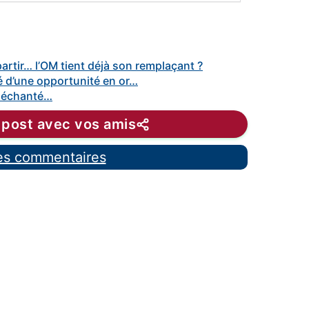
artir… l’OM tient déjà son remplaçant ?
é d’une opportunité en or…
 déchanté…
 post avec vos amis
les commentaires