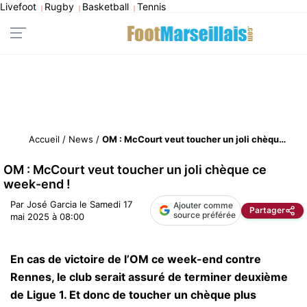
Livefoot
Rugby
Basketball
Tennis
|
|
|
Accueil
/
News
/
OM : McCourt veut toucher un joli chèque ce week-end !
OM : McCourt veut toucher un joli chèque ce
week-end !
Par
José Garcia
le
Samedi 17
Ajouter comme
Partager
source préférée
mai 2025 à 08:00
En cas de victoire de l’OM ce week-end contre
Rennes, le club serait assuré de terminer deuxième
de Ligue 1. Et donc de toucher un chèque plus