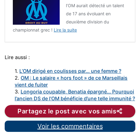
l’OM aurait détecté un talent
de 17 ans évoluant en
deuxième division du
championnat grec !
Lire la suite
Lire aussi :
1.
L’OM dirigé en coulisses par… une femme ?
2.
OM : Le salaire « hors foot » de ce Marseillais
vient de fuiter
3.
Longoria coupable, Benatia épargné… Pourquoi
l’ancien DS de l’OM bénéficie d’une telle immunité ?
Partagez le post avec vos amis
Voir les commentaires