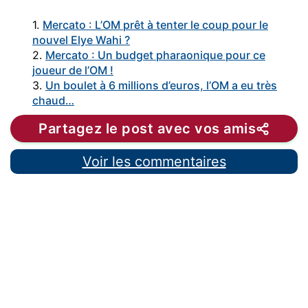
1.
Mercato : L’OM prêt à tenter le coup pour le
nouvel Elye Wahi ?
2.
Mercato : Un budget pharaonique pour ce
joueur de l’OM !
3.
Un boulet à 6 millions d’euros, l’OM a eu très
chaud…
Partagez le post avec vos amis
Voir les commentaires