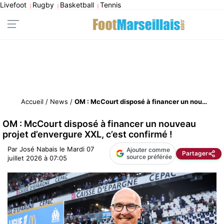
Livefoot
Rugby
Basketball
Tennis
|
|
|
Accueil
/
News
/
OM : McCourt disposé à financer un nouveau projet d’envergure XXL, c’est confirmé !
OM : McCourt disposé à financer un nouveau
projet d’envergure XXL, c’est confirmé !
Par
José Nabais
le
Mardi 07
Ajouter comme
Partager
source préférée
juillet 2026 à 07:05