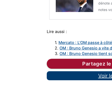
dénote a
notes vo
Lire aussi :
1.
Mercato : L’OM passe à côté
2.
OM : Bruno Genesio a vite
3.
OM : Bruno Genesio tient so
Partagez le
Voir 