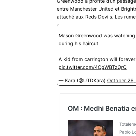
Greenwood a profité d’un passage
entre Manchester United et Bright
attaché aux Reds Devils. Les rume
Mason Greenwood was watching t
during his haircut
A kid from carrington will forever 
pic.twitter.com/4CgWBTzQrO
— Kara (@UTDKara)
October 29,
OM : Medhi Benatia en
Totaleme
Pablo Lo